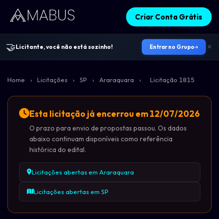
Criar Conta Grátis
🤝
Licitante, você não está sozinho!
Entrar no Grupo
Home
›
Licitações
›
SP
›
Araraquara
›
Licitação 1815
Esta licitação já encerrou em 12/07/2026
O prazo para envio de propostas passou. Os dados
abaixo continuam disponíveis como referência
histórica do edital.
Licitações abertas em Araraquara
Licitações abertas em SP