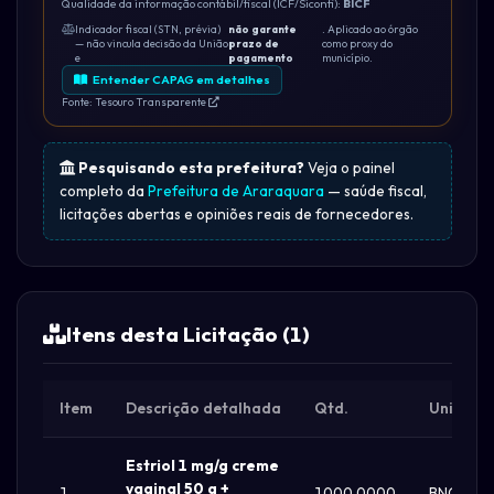
Qualidade da informação contábil/fiscal (ICF/Siconfi):
BICF
Indicador fiscal (STN, prévia)
não garante
. Aplicado ao órgão
— não vincula decisão da União
prazo de
como proxy do
e
pagamento
município.
Entender CAPAG em detalhes
Fonte: Tesouro Transparente
Pesquisando esta prefeitura?
Veja o painel
completo da
Prefeitura de Araraquara
— saúde fiscal,
licitações abertas e opiniões reais de fornecedores.
Itens desta Licitação (1)
Item
Descrição detalhada
Qtd.
Unid.
Estriol 1 mg/g creme
vaginal 50 g +
1
1000.0000
BNG