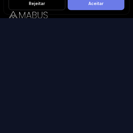
Rejeitar
Aceitar
Plataforma inteligente de prospecção e análise de vendas
públicas. Encontre as melhores oportunidades.
Licitações por Estado
Licitações em São Paulo
Licitações em Minas Gerais
Licitações no Rio de Janeiro
Licitações no Paraná
Licitações no Rio Grande do Sul