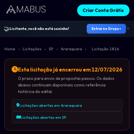
Criar Conta Grátis
🤝
Licitante, você não está sozinho!
Entrar no Grupo
Home
›
Licitações
›
SP
›
Araraquara
›
Licitação 1816
Esta licitação já encerrou em 12/07/2026
O prazo para envio de propostas passou. Os dados
abaixo continuam disponíveis como referência
histórica do edital.
Licitações abertas em Araraquara
Licitações abertas em SP