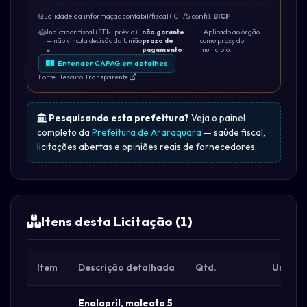
Qualidade da informação contábil/fiscal (ICF/Siconfi):
BICF
Indicador fiscal (STN, prévia)
não garante
. Aplicado ao órgão
— não vincula decisão da União
prazo de
como proxy do
e
pagamento
município.
Entender CAPAG em detalhes
Fonte: Tesouro Transparente
Pesquisando esta prefeitura?
Veja o painel
completo da
Prefeitura de Araraquara
— saúde fiscal,
licitações abertas e opiniões reais de fornecedores.
Itens desta Licitação (1)
Item
Descrição detalhada
Qtd.
Unid.
Enalapril, maleato 5