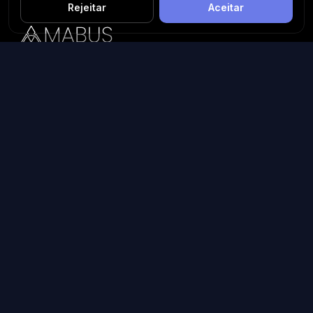
Rejeitar
Aceitar
Plataforma inteligente de prospecção e análise de vendas
públicas. Encontre as melhores oportunidades.
Licitações por Estado
Licitações em São Paulo
Licitações em Minas Gerais
Licitações no Rio de Janeiro
Licitações no Paraná
Licitações no Rio Grande do Sul