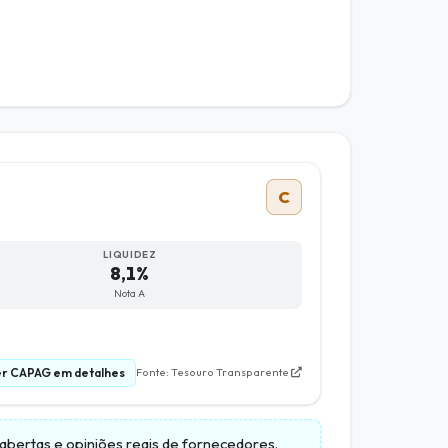
C
LIQUIDEZ
8,1%
Nota A
r CAPAG em detalhes
Fonte: Tesouro Transparente
s abertas e opiniões reais de fornecedores.