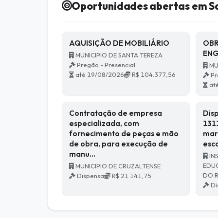
Oportunidades abertas em S
AQUISIÇÃO DE MOBILIÁRIO
OBR
EN
MUNICIPIO DE SANTA TEREZA
Pregão - Presencial
MU
até 19/08/2026
R$ 104.377,56
Pr
at
Contratação de empresa
Dis
especializada, com
131
fornecimento de peças e mão
mar
de obra, para execução de
esc
manu…
IN
EDUC
MUNICIPIO DE CRUZALTENSE
DO 
Dispensa
R$ 21.141,75
Di