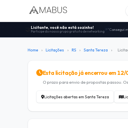
Licitante, você não está sozinho!
🤝
"Consegui m
💬
Participe do nosso grupo gratuito de networking
Centenas de
🤝
"Melhor comu
🚀
100% gratui
🔓
Home
›
Licitações
›
RS
›
Santa Tereza
›
Licit
Dicas de ed
📋
Esta licitação já encerrou em 12
O prazo para envio de propostas passou. Os 
Licitações abertas em Santa Tereza
Li