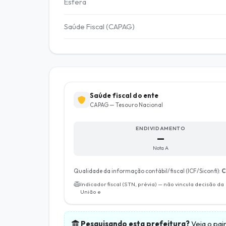
Esfera
Saúde Fiscal (CAPAG)
Saúde fiscal do ente
CAPAG — Tesouro Nacional
ENDIVIDAMENTO
—
Nota A
Qualidade da informação contábil/fiscal (ICF/Siconfi):
C
Indicador fiscal (STN, prévia) — não vincula decisão da
União e
Pesquisando esta prefeitura?
Veja o pai