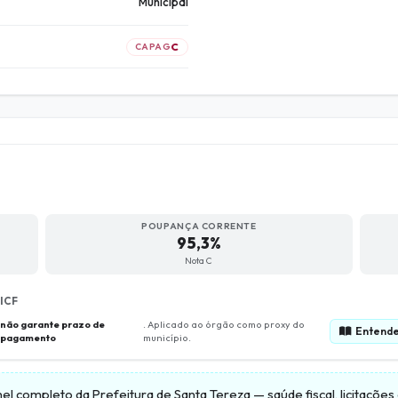
Municipal
C
CAPAG
POUPANÇA CORRENTE
95,3%
Nota C
ICF
não garante prazo de
. Aplicado ao órgão como proxy do
Entende
pagamento
município.
nel completo da
Prefeitura de Santa Tereza
— saúde fiscal, licitaçõe