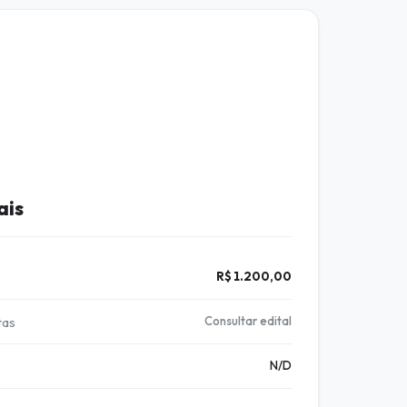
ais
R$ 1.200,00
tas
Consultar edital
N/D