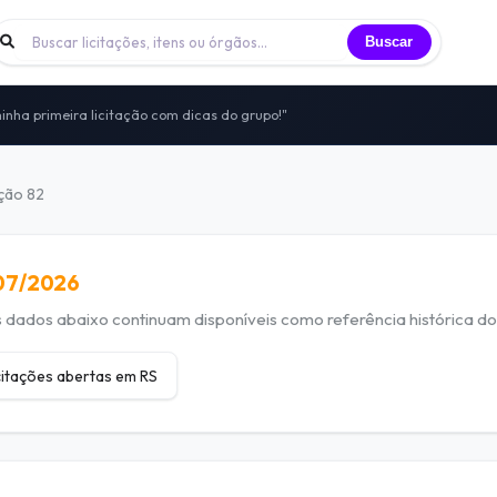
Buscar
inha primeira licitação com dicas do grupo!"
 licitantes trocando experiências todos os dias
nidade de licitantes que já participei"
to — sem vendas, sem spam, só networking real
ação 82
itais, vivências e oportunidades compartilhadas
/07/2026
dados abaixo continuam disponíveis como referência histórica do 
citações abertas em RS