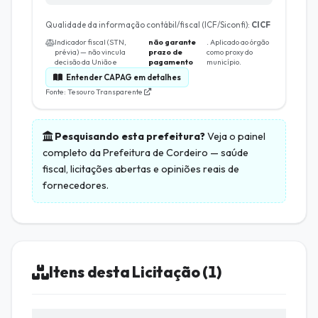
Qualidade da informação contábil/fiscal (ICF/Siconfi):
CICF
Indicador fiscal (STN,
não garante
. Aplicado ao órgão
prévia) — não vincula
prazo de
como proxy do
decisão da União e
pagamento
município.
Entender CAPAG em detalhes
Fonte: Tesouro Transparente
Pesquisando esta prefeitura?
Veja o painel
completo da
Prefeitura de Cordeiro
— saúde
fiscal, licitações abertas e opiniões reais de
fornecedores.
Itens desta Licitação (1)