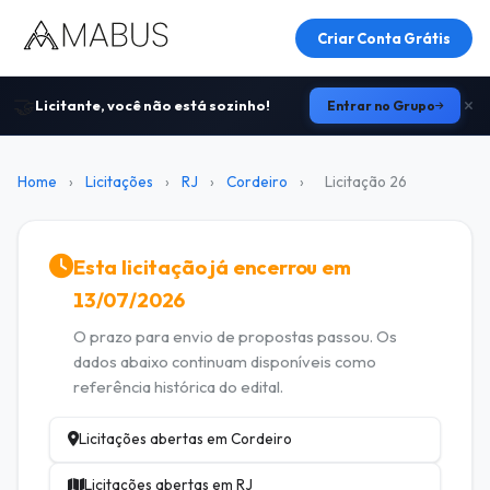
Criar Conta Grátis
🤝
Licitante, você não está sozinho!
Entrar no Grupo
Home
›
Licitações
›
RJ
›
Cordeiro
›
Licitação 26
Esta licitação já encerrou em
13/07/2026
O prazo para envio de propostas passou. Os
dados abaixo continuam disponíveis como
referência histórica do edital.
Licitações abertas em Cordeiro
Licitações abertas em RJ