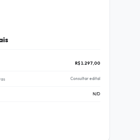
ais
R$ 1.297,00
tas
Consultar edital
N/D