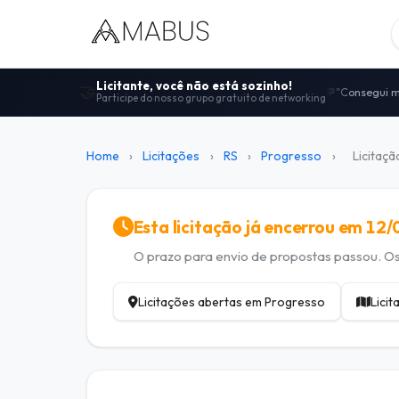
Licitante, você não está sozinho!
🤝
"Consegui m
💬
Participe do nosso grupo gratuito de networking
Centenas de
🤝
"Melhor comu
🚀
100% gratui
🔓
Home
›
Licitações
›
RS
›
Progresso
›
Licitaç
Dicas de ed
📋
Esta licitação já encerrou em 12
O prazo para envio de propostas passou. Os 
Licitações abertas em Progresso
Lici