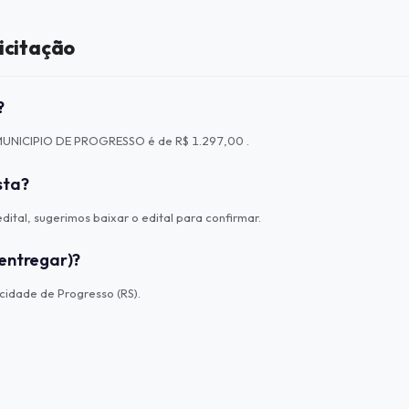
icitação
?
o MUNICIPIO DE PROGRESSO é de R$ 1.297,00 .
sta?
ital, sugerimos baixar o edital para confirmar.
entregar)?
idade de Progresso (RS).