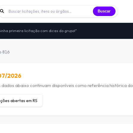
Buscar
inha primeira licitação com dicas do grupo!"
 licitantes trocando experiências todos os dias
nidade de licitantes que já participei"
to — sem vendas, sem spam, só networking real
ão 816
itais, vivências e oportunidades compartilhadas
/07/2026
dados abaixo continuam disponíveis como referência histórica do 
tações abertas em RS