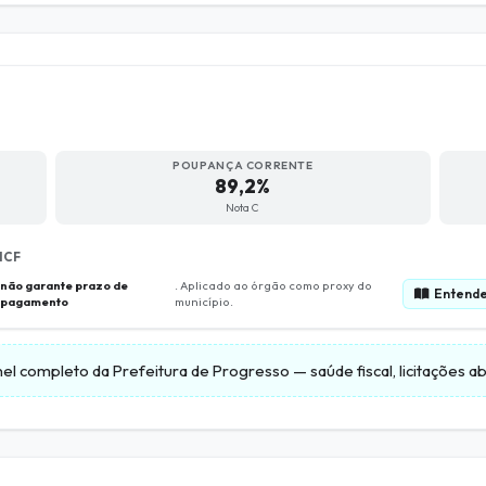
POUPANÇA CORRENTE
89,2%
Nota C
ICF
não garante prazo de
. Aplicado ao órgão como proxy do
Entende
pagamento
município.
nel completo da
Prefeitura de Progresso
— saúde fiscal, licitações 