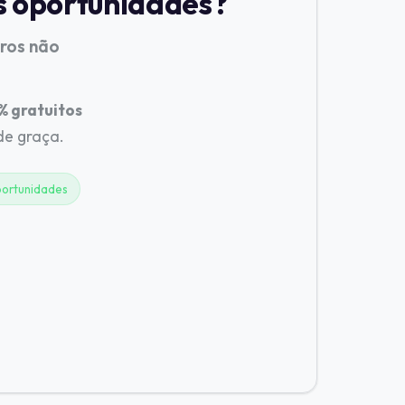
s oportunidades?
tros não
 gratuitos
 de graça.
ortunidades