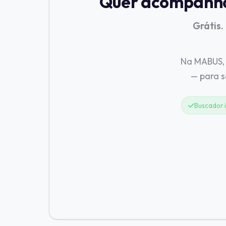
Quer acompanhar
Grátis.
Na MABUS, 
— para 
Buscador i