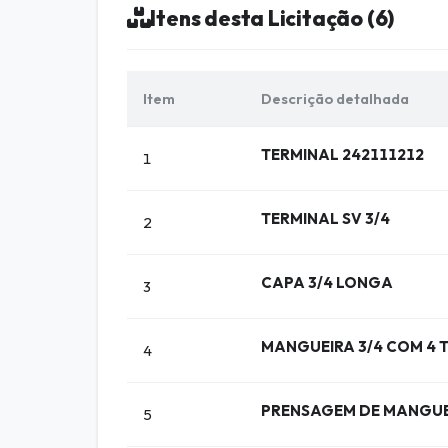
Itens desta Licitação (6)
Item
Descrição detalhada
TERMINAL 242111212
1
TERMINAL SV 3/4
2
CAPA 3/4 LONGA
3
MANGUEIRA 3/4 COM 4
4
PRENSAGEM DE MANGUE
5