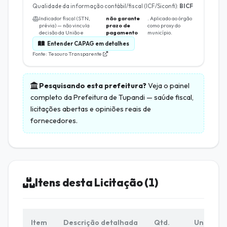
Qualidade da informação contábil/fiscal (ICF/Siconfi):
BICF
Indicador fiscal (STN,
não garante
. Aplicado ao órgão
prévia) — não vincula
prazo de
como proxy do
decisão da União e
pagamento
município.
Entender CAPAG em detalhes
Fonte: Tesouro Transparente
Pesquisando esta prefeitura?
Veja o painel
completo da
Prefeitura de Tupandi
— saúde fiscal,
licitações abertas e opiniões reais de
fornecedores.
Itens desta Licitação (1)
Item
Descrição detalhada
Qtd.
Unid.