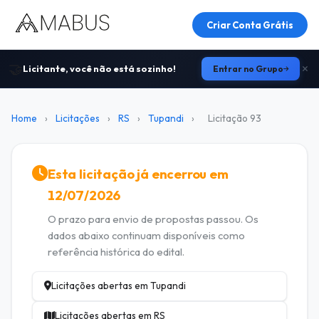
Criar Conta Grátis
🤝
Licitante, você não está sozinho!
Entrar no Grupo
Home
›
Licitações
›
RS
›
Tupandi
›
Licitação 93
Esta licitação já encerrou em
12/07/2026
O prazo para envio de propostas passou. Os
dados abaixo continuam disponíveis como
referência histórica do edital.
Licitações abertas em Tupandi
Licitações abertas em RS