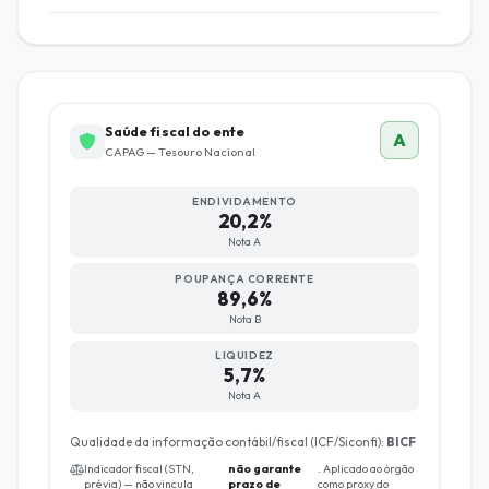
Saúde fiscal do ente
A
CAPAG — Tesouro Nacional
ENDIVIDAMENTO
20,2%
Nota A
POUPANÇA CORRENTE
89,6%
Nota B
LIQUIDEZ
5,7%
Nota A
Qualidade da informação contábil/fiscal (ICF/Siconfi):
BICF
Indicador fiscal (STN,
não garante
. Aplicado ao órgão
prévia) — não vincula
prazo de
como proxy do