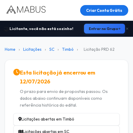
Criar Conta Grátis
🤝
Licitante, você não está sozinho!
Entrar no Grupo
Home
›
Licitações
›
SC
›
Timbó
›
Licitação PRD 62
Esta licitação já encerrou em
12/07/2026
O prazo para envio de propostas passou. Os
dados abaixo continuam disponíveis como
referência histórica do edital.
Licitações abertas em Timbó
Licitações abertas em SC