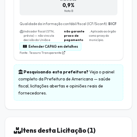
0,9%
Nota B
Qualidade da informação contábil/fiscal (ICF/Siconfi):
BICF
Indicador fiscal (STN,
não garante
. Aplicado ao órgão
prévia) — não vincula
prazo de
como proxy do
decisão da União e
pagamento
município.
Entender CAPAG em detalhes
Fonte: Tesouro Transparente
Pesquisando esta prefeitura?
Veja o painel
completo da
Prefeitura de Americana
— saúde
fiscal, licitações abertas e opiniões reais de
fornecedores.
Itens desta Licitação (1)