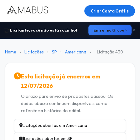
Criar Conta Grátis
🤝
Licitante, você não está sozinho!
Entrar no Grupo
Home
›
Licitações
›
SP
›
Americana
›
Licitação 430
Esta licitação já encerrou em
12/07/2026
O prazo para envio de propostas passou. Os
dados abaixo continuam disponíveis como
referência histórica do edital.
Licitações abertas em Americana
Licitações abertas em SP