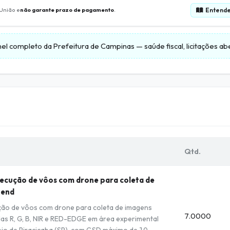
Entende
 União e
não garante prazo de pagamento
.
nel completo da
Prefeitura de Campinas
— saúde fiscal, licitações a
Qtd.
xecução de vôos com drone para coleta de
tend
ução de vôos com drone para coleta de imagens
7.0000
as R, G, B, NIR e RED-EDGE em área experimental
ípio de Piracicaba (SP), com GSD máximo de 10