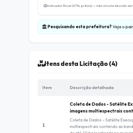
Indicador fiscal (STN, prévia) — não vincula decisão da
Pesquisando esta prefeitura?
Veja o pai
Itens desta Licitação (4)
Item
Descrição detalhada
Coleta de Dados - Satélite E
imagens multiespectrais con
Coleta de Dados - Satélite Exec
1
multiespectrais contendo as band
de até 10 ha localizada no munic