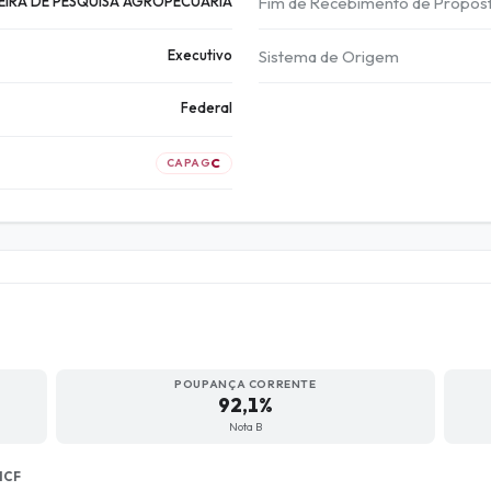
EIRA DE PESQUISA AGROPECUARIA
Fim de Recebimento de Propos
Executivo
Sistema de Origem
Federal
C
CAPAG
POUPANÇA CORRENTE
92,1%
Nota B
ICF