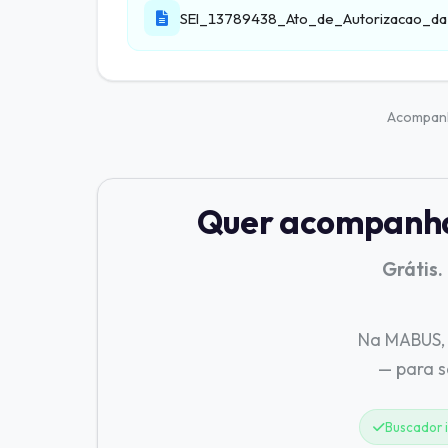
SEI_13789438_Ato_de_Autorizacao_da
Acompa
Quer acompanhar
Grátis.
Na MABUS, 
— para 
Buscador i