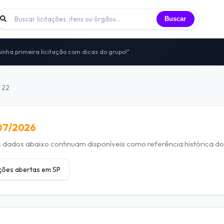
Buscar
inha primeira licitação com dicas do grupo!"
 licitantes trocando experiências todos os dias
nidade de licitantes que já participei"
to — sem vendas, sem spam, só networking real
 22
itais, vivências e oportunidades compartilhadas
/07/2026
dados abaixo continuam disponíveis como referência histórica do 
ações abertas em SP