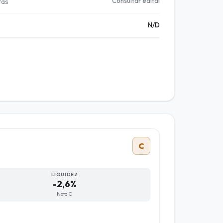
tas
Consultar edital
N/D
C
LIQUIDEZ
-2,6%
Nota C