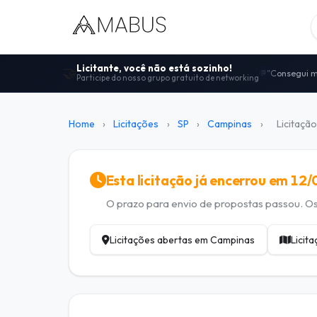
Licitante, você não está sozinho!
🤝
"Consegui m
💬
Participe do nosso grupo gratuito de networking
Centenas de
🤝
"Melhor comu
🚀
100% gratui
🔓
Home
›
Licitações
›
SP
›
Campinas
›
Licitação
Dicas de ed
📋
Esta licitação já encerrou em 12
O prazo para envio de propostas passou. Os 
Licitações abertas em Campinas
Licit