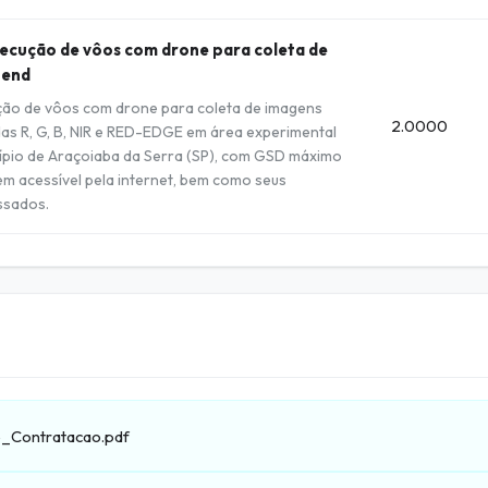
xecução de vôos com drone para coleta de
tend
ução de vôos com drone para coleta de imagens
2.0000
as R, G, B, NIR e RED-EDGE em área experimental
cípio de Araçoiaba da Serra (SP), com GSD máximo
em acessível pela internet, bem como seus
ssados.
_Contratacao.pdf