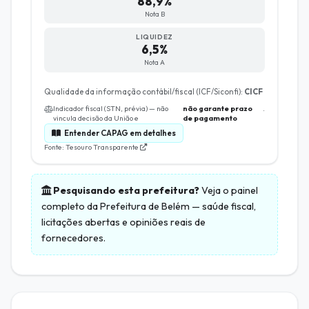
88,9%
Nota B
LIQUIDEZ
6,5%
Nota A
Qualidade da informação contábil/fiscal (ICF/Siconfi):
CICF
Indicador fiscal (STN, prévia) — não
não garante prazo
.
vincula decisão da União e
de pagamento
Entender CAPAG em detalhes
Fonte: Tesouro Transparente
Pesquisando esta prefeitura?
Veja o painel
completo da
Prefeitura de Belém
— saúde fiscal,
licitações abertas e opiniões reais de
fornecedores.