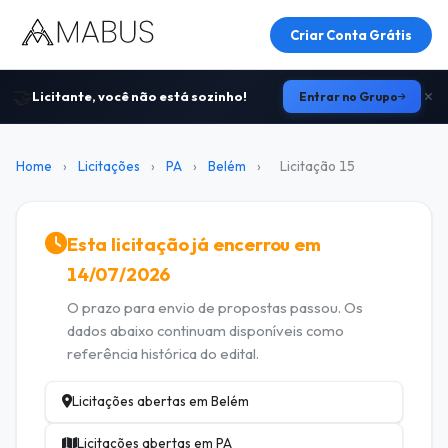
Criar Conta Grátis
🤝
Licitante, você não está sozinho!
Entrar no Grupo
Home
›
Licitações
›
PA
›
Belém
›
Licitação 15
Esta licitação já encerrou em
14/07/2026
O prazo para envio de propostas passou. Os
dados abaixo continuam disponíveis como
referência histórica do edital.
Licitações abertas em Belém
Licitações abertas em PA