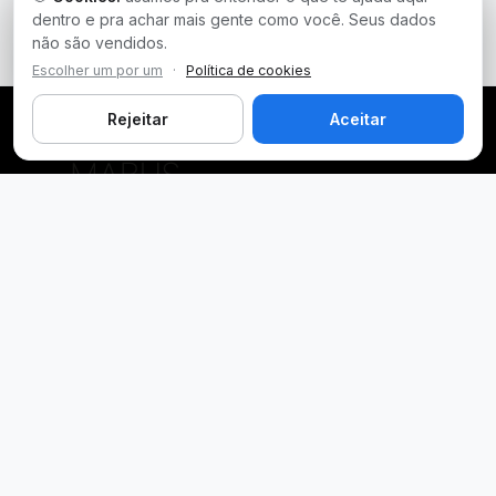
dentro e pra achar mais gente como você. Seus dados
não são vendidos.
Escolher um por um
·
Política de cookies
Rejeitar
Aceitar
Plataforma inteligente de prospecção e análise de vendas
públicas. Encontre as melhores oportunidades.
Licitações por Estado
Licitações em São Paulo