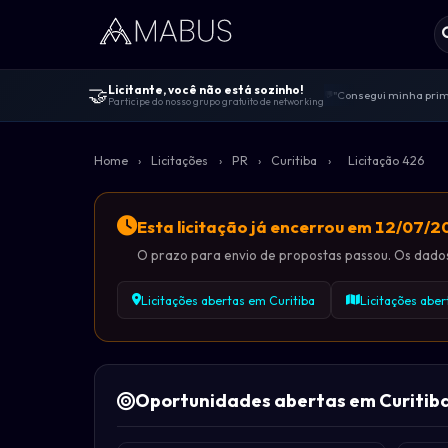
🤝
Licitante, você não está sozinho!
"Consegui minha prime
💬
Participe do nosso grupo gratuito de networking
Centenas de licitante
🤝
"Melhor comunidade de 
🚀
Home
›
Licitações
›
PR
›
Curitiba
›
Licitação 426
100% gratuito — sem v
🔓
Dicas de editais, viv
📋
Esta licitação já encerrou em 12/07/
O prazo para envio de propostas passou. Os dados 
Licitações abertas em Curitiba
Licitações abe
Oportunidades abertas em Curitib