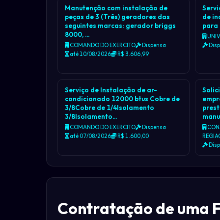
Manutenção com instalação de
Servi
peças de 3 (Três) geradores das
de in
seguintes marcas: gerador briggs
para
8000, …
UNIV
COMANDO DO EXERCITO
Dispensa
Dis
até 10/08/2026
R$ 3.606,99
Serviço de Instalação de ar-
Solic
condicionado 12000 btus Cobre de
empr
3/8Cobre de 1/4Isolamento
prest
3/8Isolamento…
manu
COMANDO DO EXERCITO
Dispensa
CONS
até 07/08/2026
R$ 1.600,00
REGIA
Dis
Contratação de uma F