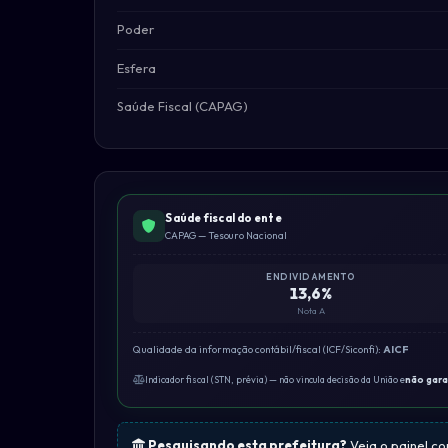
Poder
Esfera
Saúde Fiscal (CAPAG)
Saúde fiscal do ente
CAPAG — Tesouro Nacional
ENDIVIDAMENTO
13,6%
Nota A
Qualidade da informação contábil/fiscal (ICF/Siconfi):
AICF
Indicador fiscal (STN, prévia) — não vincula decisão da União e
não gar
Pesquisando esta prefeitura?
Veja o painel c