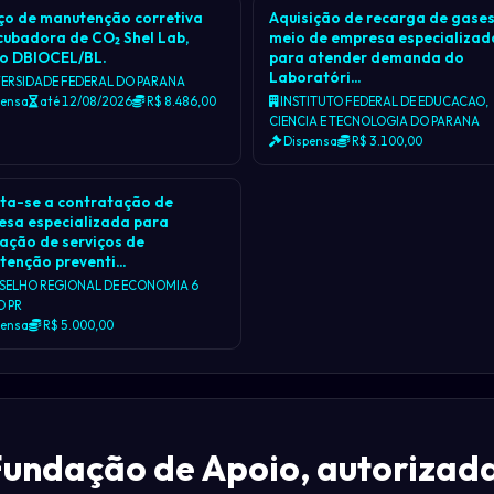
ço de manutenção corretiva
Aquisição de recarga de gases
cubadora de CO₂ Shel Lab,
meio de empresa especializad
 o DBIOCEL/BL.
para atender demanda do
Laboratóri…
ERSIDADE FEDERAL DO PARANA
pensa
até 12/08/2026
R$ 8.486,00
INSTITUTO FEDERAL DE EDUCACAO,
CIENCIA E TECNOLOGIA DO PARANA
Dispensa
R$ 3.100,00
ita-se a contratação de
esa especializada para
ação de serviços de
tenção preventi…
ELHO REGIONAL DE ECONOMIA 6
O PR
pensa
R$ 5.000,00
undação de Apoio, autorizada 