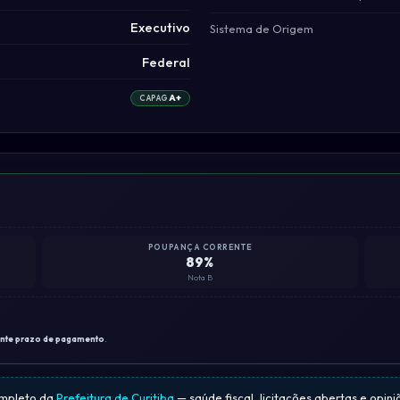
Executivo
Sistema de Origem
Federal
A+
CAPAG
POUPANÇA CORRENTE
89%
Nota B
ante prazo de pagamento
.
ompleto da
Prefeitura de Curitiba
— saúde fiscal, licitações abertas e opin