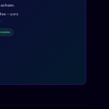
o acham.
tos
— para
.
nidades