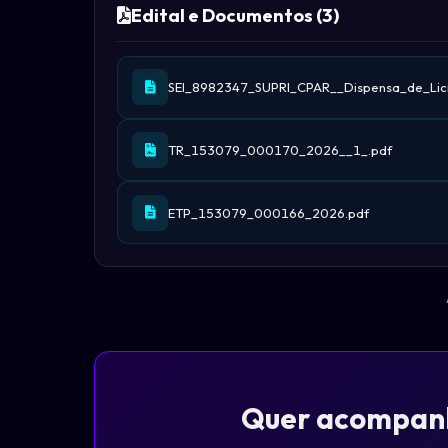
Edital e Documentos (3)
SEI_8982347_SUPRI_CPAR__Dispensa_de_Lici
TR_153079_000170_2026__1_.pdf
ETP_153079_000166_2026.pdf
Quer acompanha