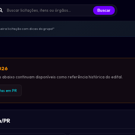
Buscar
ira licitação com dicas do grupo!"
s trocando experiências todos os dias
licitantes que já participei"
endas, sem spam, só networking real
ências e oportunidades compartilhadas
2026
abaixo continuam disponíveis como referência histórica do edital.
rtas em PR
a/PR