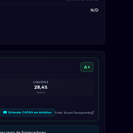
N/D
A+
LIQUIDEZ
28,4%
Nota A
Entender CAPAG em detalhes
Fonte: Tesouro Transparente
iões reais de fornecedores.