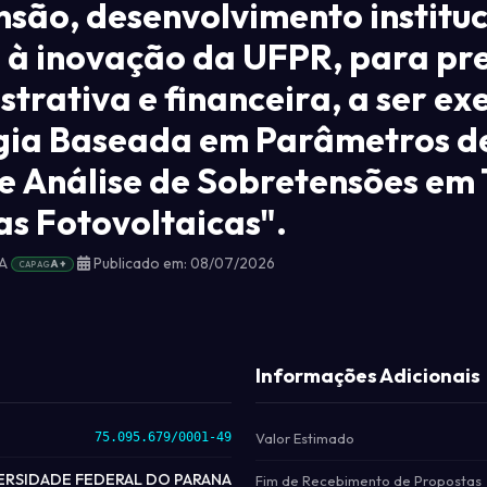
nsão, desenvolvimento instituci
o à inovação da UFPR, para pr
strativa e financeira, a ser 
gia Baseada em Parâmetros d
 Análise de Sobretensões em
as Fotovoltaicas".
NA
Publicado em: 08/07/2026
A+
CAPAG
Informações Adicionais
75.095.679/0001-49
Valor Estimado
ERSIDADE FEDERAL DO PARANA
Fim de Recebimento de Propostas