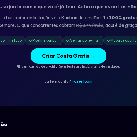
 Usa junto com o que você já tem. Acha o que os outros nã
o buscador de licitações e o Kanban de gestão são
100% gratui
sempre. O que concorrentes cobram
R$ 179/mês
, aqui é de graça
dor ilimitado
Pipeline Kanban
Alertas por e-mail
Mapa de oportu
Criar Conta Grátis →
Sem cartão de crédito. Sem teste grátis. É grátis de verdade.
Já tem conta?
Fazer login
ção