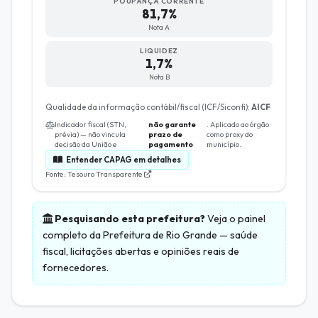
POUPANÇA CORRENTE
81,7%
Nota A
LIQUIDEZ
1,7%
Nota B
Qualidade da informação contábil/fiscal (ICF/Siconfi):
AICF
Indicador fiscal (STN,
não garante
. Aplicado ao órgão
prévia) — não vincula
prazo de
como proxy do
decisão da União e
pagamento
município.
Entender CAPAG em detalhes
Fonte: Tesouro Transparente
Pesquisando esta prefeitura?
Veja o painel
completo da
Prefeitura de Rio Grande
— saúde
fiscal, licitações abertas e opiniões reais de
fornecedores.