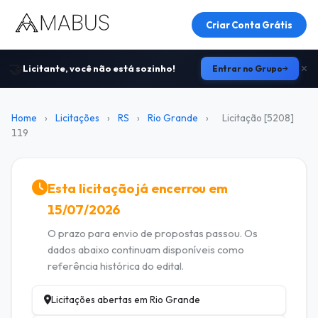
Criar Conta Grátis
🤝
Licitante, você não está sozinho!
Entrar no Grupo
Home
›
Licitações
›
RS
›
Rio Grande
›
Licitação [5208]
119
Esta licitação já encerrou em
15/07/2026
O prazo para envio de propostas passou. Os
dados abaixo continuam disponíveis como
referência histórica do edital.
Licitações abertas em Rio Grande