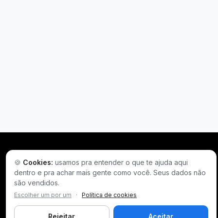
🍪
Cookies:
usamos pra entender o que te ajuda aqui
dentro e pra achar mais gente como você. Seus dados não
são vendidos.
Escolher um por um
·
Política de cookies
Plataforma inteligente de prospecção e análise de vendas
públicas. Encontre as melhores oportunidades.
Rejeitar
Aceitar