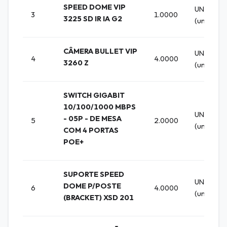
SPEED DOME VIP
UNIDADE
3
1.0000
3225 SD IR IA G2
(un)
CÂMERA BULLET VIP
UNIDADE
4
4.0000
3260 Z
(un)
SWITCH GIGABIT
10/100/1000 MBPS
UNIDADE
- 05P - DE MESA
5
2.0000
(un)
COM 4 PORTAS
POE+
SUPORTE SPEED
UNIDADE
DOME P/POSTE
6
4.0000
(un)
(BRACKET) XSD 201