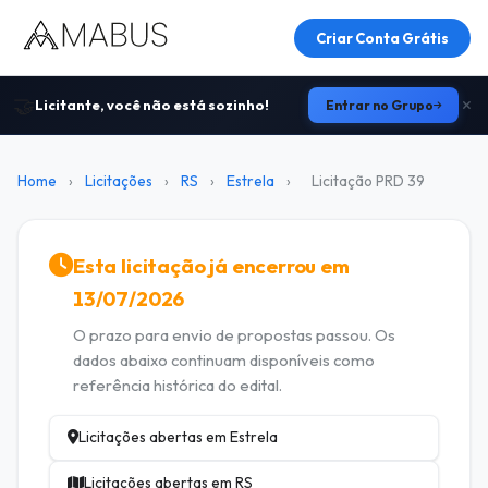
Criar Conta Grátis
🤝
Licitante, você não está sozinho!
Entrar no Grupo
Home
›
Licitações
›
RS
›
Estrela
›
Licitação PRD 39
Esta licitação já encerrou em
13/07/2026
O prazo para envio de propostas passou. Os
dados abaixo continuam disponíveis como
referência histórica do edital.
Licitações abertas em Estrela
Licitações abertas em RS