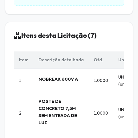
Itens desta Licitação (7)
Item
Descrição detalhada
Qtd.
Unid.
UNIDADE
NOBREAK 600V A
1
1.0000
(un)
POSTE DE
CONCRETO 7,5M
UNIDADE
2
1.0000
SEM ENTRADA DE
(un)
LUZ