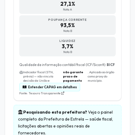
27,1%
Nota A
POUPANÇA CORRENTE
93,5%
Nota B
LIQUIDEZ
3,7%
Nota B
Qualidade da informação contábil/fiscal (ICF/Siconfi):
BICF
Indicador fiscal (STN,
não garante
. Aplicado ao órgão
prévia) — não vincula
prazo de
como proxy do
decisão da União e
pagamento
município.
Entender CAPAG em detalhes
Fonte: Tesouro Transparente
Pesquisando esta prefeitura?
Veja o painel
completo da
Prefeitura de Estrela
— saúde fiscal,
licitações abertas e opiniões reais de
fornecedores.