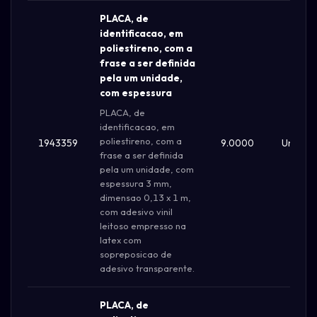
PLACA, de
identificacao, em
poliestireno, com a
frase a ser definida
pela um unidade,
com espessura
PLACA, de
identificacao, em
poliestireno, com a
1943359
9.0000
Un
frase a ser definida
pela um unidade, com
espessura 3 mm,
dimensao 0,13 x 1 m,
com adesivo vinil
leitoso empresso na
latex com
sopreposicao de
adesivo transparente.
PLACA, de