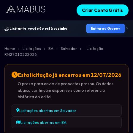
Criar Conta Grátis
🤝
Licitante, você não está sozinho!
Entrar no Grupo
Home
›
Licitações
›
BA
›
Salvador
›
Licitação
RM27010222026
Esta licitação já encerrou em 12/07/2026
O prazo para envio de propostas passou. Os dados
abaixo continuam disponíveis como referência
histórica do edital.
Licitações abertas em Salvador
Licitações abertas em BA