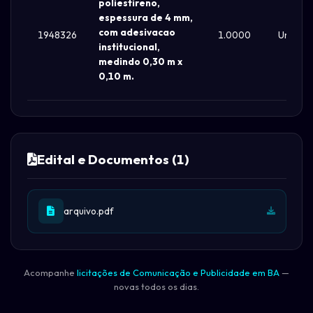
poliestireno,
espessura de 4 mm,
com adesivacao
1948326
1.0000
Un
institucional,
medindo 0,30 m x
0,10 m.
Edital e Documentos (1)
arquivo.pdf
Acompanhe
licitações de Comunicação e Publicidade em BA
—
novas todos os dias.