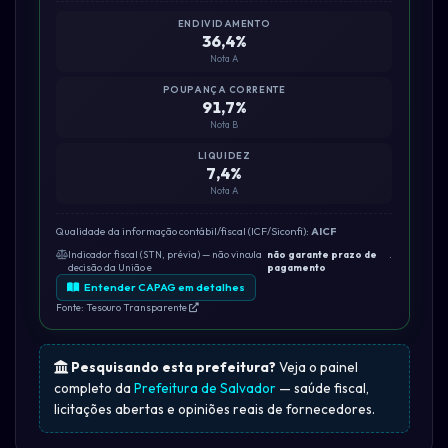
ENDIVIDAMENTO
36,4%
Nota A
POUPANÇA CORRENTE
91,7%
Nota B
LIQUIDEZ
7,4%
Nota A
Qualidade da informação contábil/fiscal (ICF/Siconfi):
AICF
Indicador fiscal (STN, prévia) — não vincula
não garante prazo de
.
decisão da União e
pagamento
Entender CAPAG em detalhes
Fonte: Tesouro Transparente
Pesquisando esta prefeitura?
Veja o painel
completo da
Prefeitura de Salvador
— saúde fiscal,
licitações abertas e opiniões reais de fornecedores.