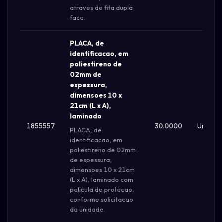
atraves de fita dupla
face.
PLACA, de
identificacao, em
poliestireno de
02mm de
espessura,
dimensoes 10 x
21cm (L x A),
laminado
1855557
30.0000
Un
PLACA, de
identificacao, em
poliestireno de 02mm
de espessura,
dimensoes 10 x 21cm
(L x A), laminado com
pelicula de protecao,
conforme solicitacao
da unidade.