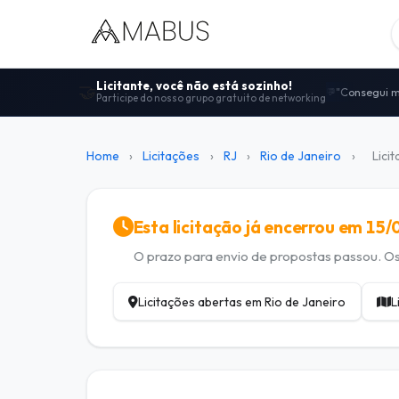
Licitante, você não está sozinho!
🤝
"Consegui m
💬
Participe do nosso grupo gratuito de networking
Centenas de
🤝
"Melhor comu
🚀
100% gratui
🔓
Home
›
Licitações
›
RJ
›
Rio de Janeiro
›
Lici
Dicas de ed
📋
Esta licitação já encerrou em 15
O prazo para envio de propostas passou. Os 
Licitações abertas em Rio de Janeiro
L