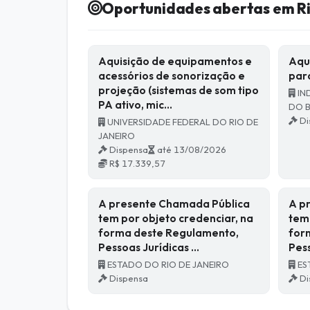
Oportunidades abertas em Ri
Aquisição de equipamentos e
Aqu
acessórios de sonorização e
par
projeção (sistemas de som tipo
IN
PA ativo, mic…
DO B
Di
UNIVERSIDADE FEDERAL DO RIO DE
JANEIRO
Dispensa
até 13/08/2026
R$ 17.339,57
A presente Chamada Pública
A p
tem por objeto credenciar, na
tem
forma deste Regulamento,
for
Pessoas Jurídicas …
Pes
ESTADO DO RIO DE JANEIRO
ES
Dispensa
Di