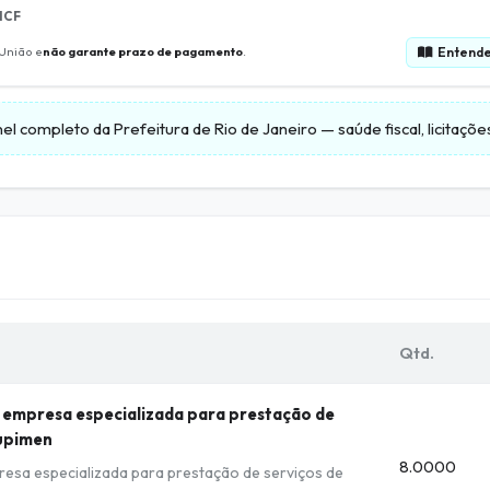
ICF
Entende
 União e
não garante prazo de pagamento
.
nel completo da
Prefeitura de Rio de Janeiro
— saúde fiscal, licitaçõ
Qtd.
empresa especializada para prestação de
tupimen
8.0000
sa especializada para prestação de serviços de