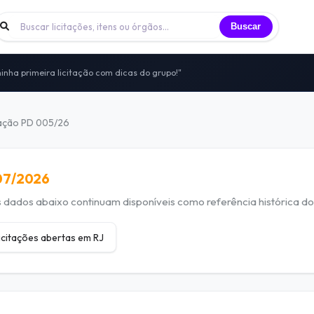
Buscar
inha primeira licitação com dicas do grupo!"
 licitantes trocando experiências todos os dias
nidade de licitantes que já participei"
to — sem vendas, sem spam, só networking real
tação PD 005/26
itais, vivências e oportunidades compartilhadas
/07/2026
dados abaixo continuam disponíveis como referência histórica do 
icitações abertas em RJ