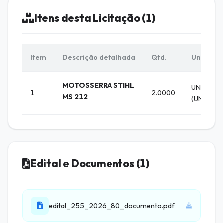
Itens desta Licitação (1)
Item
Descrição detalhada
Qtd.
Unid.
MOTOSSERRA STIHL
UNIDADE
1
2.0000
MS 212
(UNIDADE
Edital e Documentos (1)
edital_255_2026_80_documento.pdf