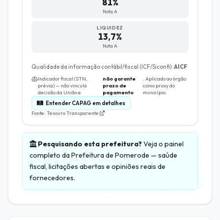
81%
Nota A
LIQUIDEZ
13,7%
Nota A
Qualidade da informação contábil/fiscal (ICF/Siconfi):
AICF
Indicador fiscal (STN,
não garante
. Aplicado ao órgão
prévia) — não vincula
prazo de
como proxy do
decisão da União e
pagamento
município.
Entender CAPAG em detalhes
Fonte: Tesouro Transparente
Pesquisando esta prefeitura?
Veja o painel
completo da
Prefeitura de Pomerode
— saúde
fiscal, licitações abertas e opiniões reais de
fornecedores.