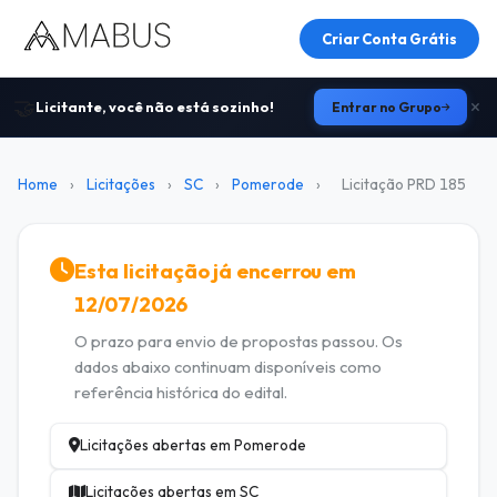
Criar Conta Grátis
🤝
Licitante, você não está sozinho!
Entrar no Grupo
Home
›
Licitações
›
SC
›
Pomerode
›
Licitação PRD 185
Esta licitação já encerrou em
12/07/2026
O prazo para envio de propostas passou. Os
dados abaixo continuam disponíveis como
referência histórica do edital.
Licitações abertas em Pomerode
Licitações abertas em SC