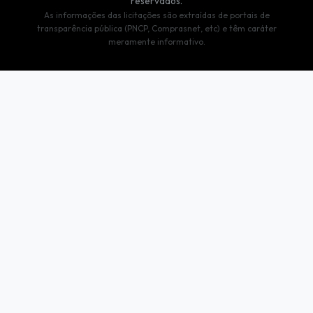
reservados.
As informações das licitações são extraídas de portais de
transparência pública (PNCP, Comprasnet, etc) e têm caráter
meramente informativo.