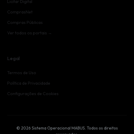
Licitar Digital
ComprasNet
Compras Públicas
Ver todos os portais →
Legal
Termos de Uso
Política de Privacidade
Configurações de Cookies
© 2026 Sistema Operacional MABUS. Todos os direitos