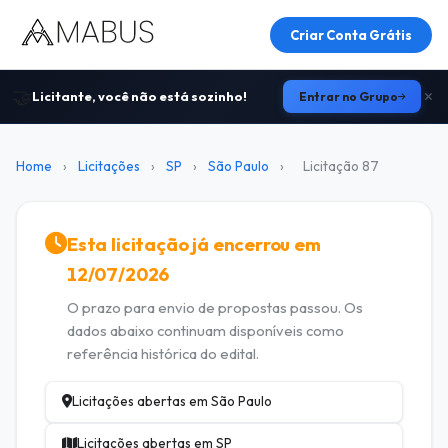
Criar Conta Grátis
🤝
Licitante, você não está sozinho!
Entrar no Grupo
Home
›
Licitações
›
SP
›
São Paulo
›
Licitação 87
Esta licitação já encerrou em
12/07/2026
O prazo para envio de propostas passou. Os
dados abaixo continuam disponíveis como
referência histórica do edital.
Licitações abertas em São Paulo
Licitações abertas em SP