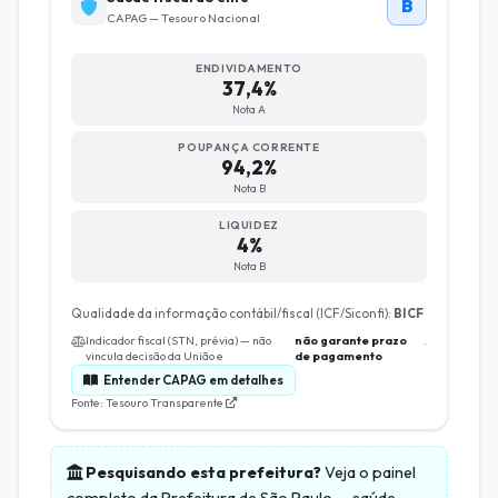
B
CAPAG — Tesouro Nacional
ENDIVIDAMENTO
37,4%
Nota A
POUPANÇA CORRENTE
94,2%
Nota B
LIQUIDEZ
4%
Nota B
Qualidade da informação contábil/fiscal (ICF/Siconfi):
BICF
Indicador fiscal (STN, prévia) — não
não garante prazo
.
vincula decisão da União e
de pagamento
Entender CAPAG em detalhes
Fonte: Tesouro Transparente
Pesquisando esta prefeitura?
Veja o painel