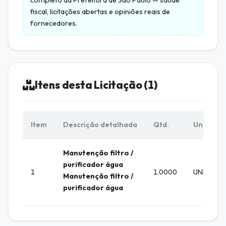
completo da
Prefeitura de São Paulo
— saúde
fiscal, licitações abertas e opiniões reais de
fornecedores.
Itens desta Licitação (1)
Item
Descrição detalhada
Qtd.
Unid.
Manutenção filtro /
purificador água
1
1.0000
UNIDADE
Manutenção filtro /
purificador água