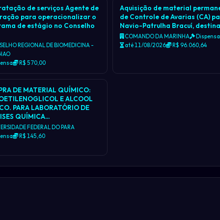
atação de serviços Agente de
Aquisição de material perman
ração para operacionalizar o
de Controle de Avarias (CA) p
rama de estágio no Conselho
Navio-Patrulha Bracuí, desti
COMANDO DA MARINHA
Dispens
ELHO REGIONAL DE BIOMEDICINA -
até 11/08/2026
R$ 96.060,64
GIAO
pensa
R$ 570,00
RA DE MATERIAL QUÍMICO:
ETILENOGLICOL E ALCOOL
ICO. PARA LABORATÓRIO DE
ISES QUÍMICA…
ERSIDADE FEDERAL DO PARA
pensa
R$ 145,60