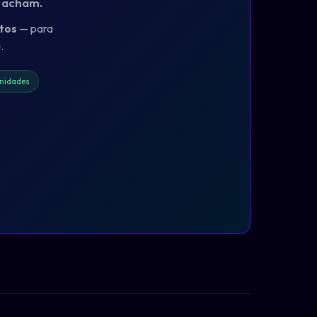
o acham.
tos
— para
.
nidades