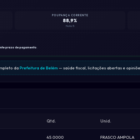
POUPANÇA CORRENTE
88,9%
Nota B
ante prazo de pagamento
.
ompleto da
Prefeitura de Belém
— saúde fiscal, licitações abertas e opiniõ
Qtd.
Unid.
45.0000
FRASCO AMPOLA