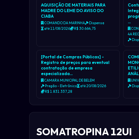
AQUISIÇÃO DE MATERIAIS PARA
Contr
MADRE DO LEME DO AVISO DO
Integ
CIABA
prog
…
COMANDO DA MARINHA
Dispensa
até 11/08/2026
R$ 30.664,75
CONS
4A RE
Dis
[Portal de Compras Públicas] -
COMP
Registro de preços para eventual
MONO
contratação de empresa
ETIL
especializada…
ANÁL
CAMARA MUNICIPAL DE BELEM
UNIV
Pregão - Eletrônico
até 20/08/2026
Dis
R$ 1.831.337,28
SOMATROPINA 12UI