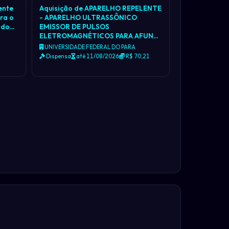
ente
Aquisição de APARELHO REPELENTE
ara o
- APARELHO ULTRASSÔNICO
nado…
EMISSOR DE PULSOS
ELETROMAGNÉTICOS PARA AFUN…
a
UNIVERSIDADE FEDERAL DO PARA
Dispensa
até 11/08/2026
R$ 70,21