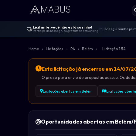
🤝
Licitante, você não está sozinho!
"Consegui minha prime
💬
Participe do nosso grupo gratuito de networking
Centenas de licitante
🤝
"Melhor comunidade de 
🚀
Home
›
Licitações
›
PA
›
Belém
›
Licitação 154
100% gratuito — sem v
🔓
Dicas de editais, viv
📋
Esta licitação já encerrou em 14/07/
O prazo para envio de propostas passou. Os dados 
Licitações abertas em Belém
Licitações abert
Oportunidades abertas em Belém/