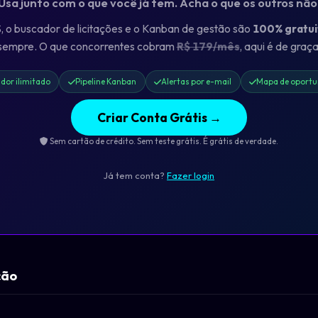
 Usa junto com o que você já tem. Acha o que os outros nã
o buscador de licitações e o Kanban de gestão são
100% gratui
sempre. O que concorrentes cobram
R$ 179/mês
, aqui é de graça
dor ilimitado
Pipeline Kanban
Alertas por e-mail
Mapa de oportu
Criar Conta Grátis →
Sem cartão de crédito. Sem teste grátis. É grátis de verdade.
Já tem conta?
Fazer login
ção