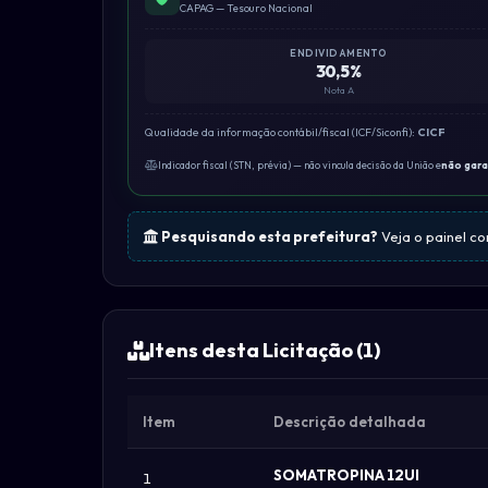
CAPAG — Tesouro Nacional
ENDIVIDAMENTO
30,5%
Nota A
Qualidade da informação contábil/fiscal (ICF/Siconfi):
CICF
Indicador fiscal (STN, prévia) — não vincula decisão da União e
não gar
Pesquisando esta prefeitura?
Veja o painel c
Itens desta Licitação (1)
Item
Descrição detalhada
SOMATROPINA 12UI
1