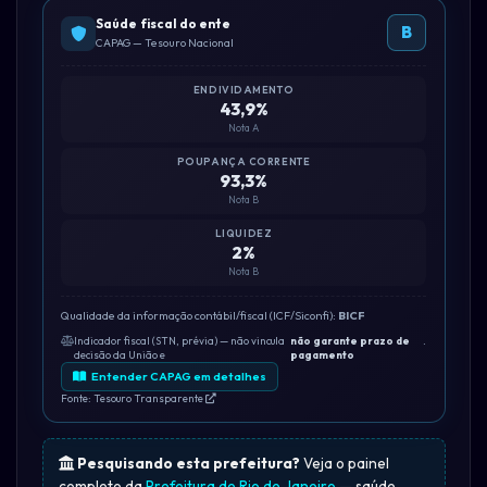
Saúde fiscal do ente
B
CAPAG — Tesouro Nacional
ENDIVIDAMENTO
43,9%
Nota A
POUPANÇA CORRENTE
93,3%
Nota B
LIQUIDEZ
2%
Nota B
Qualidade da informação contábil/fiscal (ICF/Siconfi):
BICF
Indicador fiscal (STN, prévia) — não vincula
não garante prazo de
.
decisão da União e
pagamento
Entender CAPAG em detalhes
Fonte: Tesouro Transparente
Pesquisando esta prefeitura?
Veja o painel
completo da
Prefeitura de Rio de Janeiro
— saúde