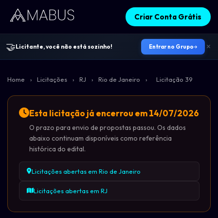
Criar Conta Grátis
🤝
Licitante, você não está sozinho!
Entrar no Grupo
Home
›
Licitações
›
RJ
›
Rio de Janeiro
›
Licitação 39
Esta licitação já encerrou em 14/07/2026
O prazo para envio de propostas passou. Os dados
abaixo continuam disponíveis como referência
histórica do edital.
Licitações abertas em Rio de Janeiro
Licitações abertas em RJ