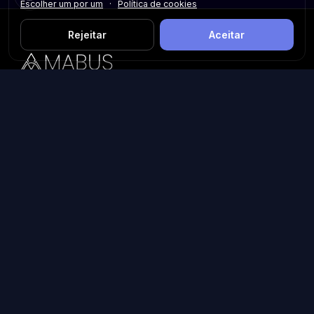
Escolher um por um
·
Política de cookies
Rejeitar
Aceitar
Plataforma inteligente de prospecção e análise de vendas
públicas. Encontre as melhores oportunidades.
Licitações por Estado
Licitações em São Paulo
Licitações em Minas Gerais
Licitações no Rio de Janeiro
Licitações no Paraná