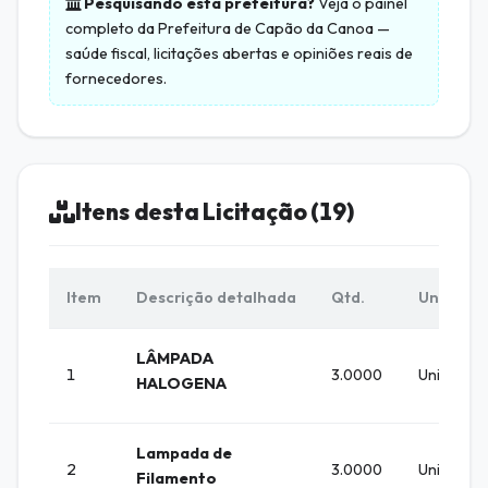
Pesquisando esta prefeitura?
Veja o painel
completo da
Prefeitura de Capão da Canoa
—
saúde fiscal, licitações abertas e opiniões reais de
fornecedores.
Itens desta Licitação (19)
Item
Descrição detalhada
Qtd.
Unid.
LÂMPADA
1
3.0000
Unidade
HALOGENA
Lampada de
2
3.0000
Unidade
Filamento