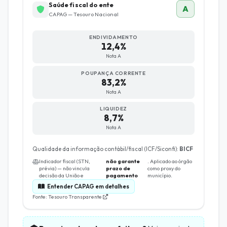
Saúde fiscal do ente
A
CAPAG — Tesouro Nacional
ENDIVIDAMENTO
12,4%
Nota A
POUPANÇA CORRENTE
83,2%
Nota A
LIQUIDEZ
8,7%
Nota A
Qualidade da informação contábil/fiscal (ICF/Siconfi):
BICF
Indicador fiscal (STN,
não garante
. Aplicado ao órgão
prévia) — não vincula
prazo de
como proxy do
decisão da União e
pagamento
município.
Entender CAPAG em detalhes
Fonte: Tesouro Transparente