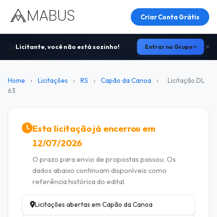
Criar Conta Grátis
🤝
Licitante, você não está sozinho!
Entrar no Grupo
Home
›
Licitações
›
RS
›
Capão da Canoa
›
Licitação DL
63
Esta licitação já encerrou em
12/07/2026
O prazo para envio de propostas passou. Os
dados abaixo continuam disponíveis como
referência histórica do edital.
Licitações abertas em Capão da Canoa