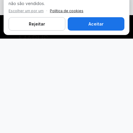
não são vendidos.
Escolher um por um
·
Política de cookies
Rejeitar
Aceitar
Plataforma inteligente de prospecção e análise de vendas
públicas. Encontre as melhores oportunidades.
Licitações por Estado
Licitações em São Paulo
Licitações em Minas Gerais