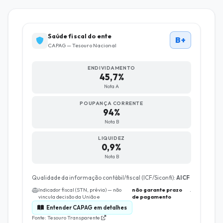
Saúde fiscal do ente
B+
CAPAG — Tesouro Nacional
ENDIVIDAMENTO
45,7%
Nota A
POUPANÇA CORRENTE
94%
Nota B
LIQUIDEZ
0,9%
Nota B
Qualidade da informação contábil/fiscal (ICF/Siconfi):
AICF
Indicador fiscal (STN, prévia) — não
não garante prazo
.
vincula decisão da União e
de pagamento
Entender CAPAG em detalhes
Fonte: Tesouro Transparente