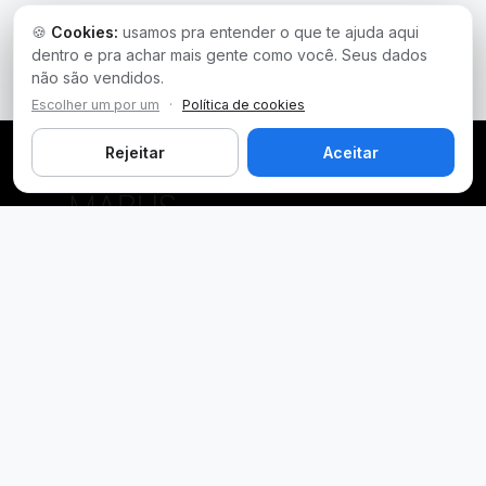
🍪
Cookies:
usamos pra entender o que te ajuda aqui
dentro e pra achar mais gente como você. Seus dados
não são vendidos.
Escolher um por um
·
Política de cookies
Rejeitar
Aceitar
Plataforma inteligente de prospecção e análise de vendas
públicas. Encontre as melhores oportunidades.
Licitações por Estado