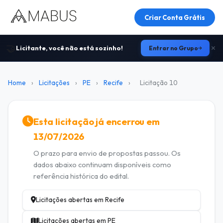
Criar Conta Grátis
🤝
Licitante, você não está sozinho!
Entrar no Grupo
Home
›
Licitações
›
PE
›
Recife
›
Licitação 10
Esta licitação já encerrou em
13/07/2026
O prazo para envio de propostas passou. Os
dados abaixo continuam disponíveis como
referência histórica do edital.
Licitações abertas em Recife
Licitações abertas em PE