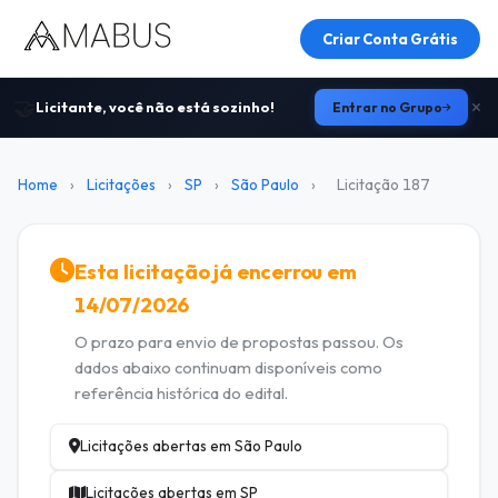
Criar Conta Grátis
🤝
Licitante, você não está sozinho!
Entrar no Grupo
Home
›
Licitações
›
SP
›
São Paulo
›
Licitação 187
Esta licitação já encerrou em
14/07/2026
O prazo para envio de propostas passou. Os
dados abaixo continuam disponíveis como
referência histórica do edital.
Licitações abertas em São Paulo
Licitações abertas em SP