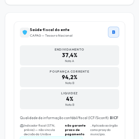
Saúde fiscal do ente
B
CAPAG — Tesouro Nacional
ENDIVIDAMENTO
37,4%
Nota A
POUPANÇA CORRENTE
94,2%
Nota B
LIQUIDEZ
4%
Nota B
Qualidade da informação contábil/fiscal (ICF/Siconfi):
BICF
Indicador fiscal (STN,
não garante
. Aplicado ao órgão
prévia) — não vincula
prazo de
como proxy do
decisão da União e
pagamento
município.