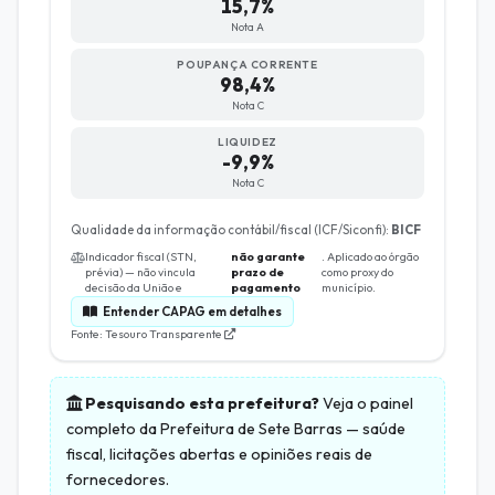
15,7%
Nota A
POUPANÇA CORRENTE
98,4%
Nota C
LIQUIDEZ
-9,9%
Nota C
Qualidade da informação contábil/fiscal (ICF/Siconfi):
BICF
Indicador fiscal (STN,
não garante
. Aplicado ao órgão
prévia) — não vincula
prazo de
como proxy do
decisão da União e
pagamento
município.
Entender CAPAG em detalhes
Fonte: Tesouro Transparente
Pesquisando esta prefeitura?
Veja o painel
completo da
Prefeitura de Sete Barras
— saúde
fiscal, licitações abertas e opiniões reais de
fornecedores.