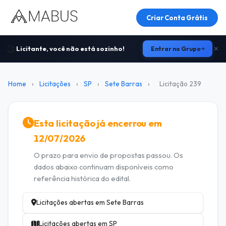
Criar Conta Grátis
🤝
Licitante, você não está sozinho!
Entrar no Grupo
Home
›
Licitações
›
SP
›
Sete Barras
›
Licitação 239
Esta licitação já encerrou em
12/07/2026
O prazo para envio de propostas passou. Os
dados abaixo continuam disponíveis como
referência histórica do edital.
Licitações abertas em Sete Barras
Licitações abertas em SP