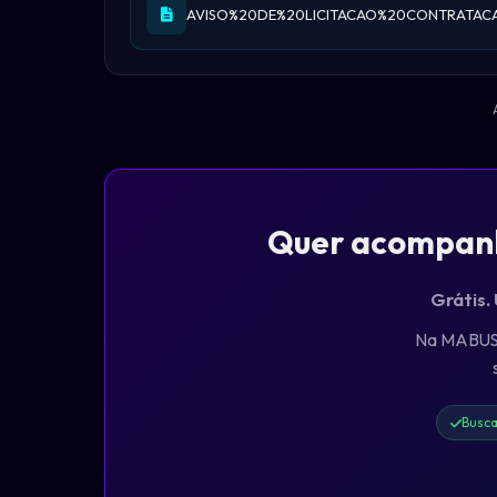
AVISO%20DE%20LICITACAO%20CONTRATACA
Quer acompanha
Grátis.
Na MABUS, 
Busca