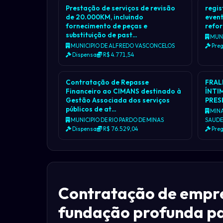
Prestação de serviços de revisão
regis
de 20.000KM, incluindo
event
fornecimento de peças e
refo
substituição de past…
MUNI
MUNICIPIO DE ALFREDO VASCONCELOS
Preg
Dispensa
R$ 4.771,54
Contratação de Repasse
FRAL
Financeiro ao CIMANS destinado à
ÍNTI
Gestão Associada dos serviços
PRES
públicos de at…
MINA
MUNICIPIO DE RIO PARDO DE MINAS
SAUDE
Dispensa
R$ 76.529,04
Preg
Contratação de empre
fundação profunda par