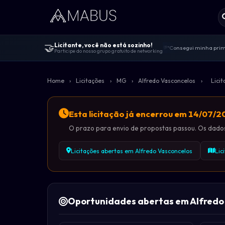
🤝
Licitante, você não está sozinho!
"Consegui minha prime
💬
Participe do nosso grupo gratuito de networking
Centenas de licitante
🤝
"Melhor comunidade de 
🚀
Home
›
Licitações
›
MG
›
Alfredo Vasconcelos
›
Lici
100% gratuito — sem v
🔓
Dicas de editais, viv
📋
Esta licitação já encerrou em 14/07/
O prazo para envio de propostas passou. Os dados 
Licitações abertas em Alfredo Vasconcelos
Lic
Oportunidades abertas em Alfred