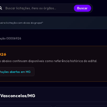
Buscar
ira licitação com dicas do grupo!"
s trocando experiências todos os dias
licitantes que já participei"
tação 00006926
endas, sem spam, só networking real
ências e oportunidades compartilhadas
2026
abaixo continuam disponíveis como referência histórica do edital.
itações abertas em MG
o Vasconcelos/MG