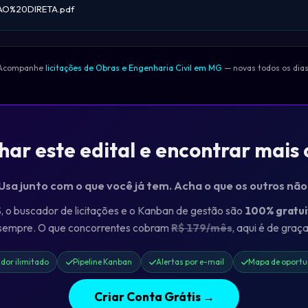
O%20DIRETA.pdf
Acompanhe
licitações de Obras e Engenharia Civil em MG
— novas todos os dias
r este edital e encontrar mais
 Usa junto com o que você já tem. Acha o que os outros nã
o buscador de licitações e o Kanban de gestão são
100% gratui
sempre. O que concorrentes cobram
R$ 179/mês
, aqui é de graça
dor ilimitado
Pipeline Kanban
Alertas por e-mail
Mapa de oportu
Criar Conta Grátis →