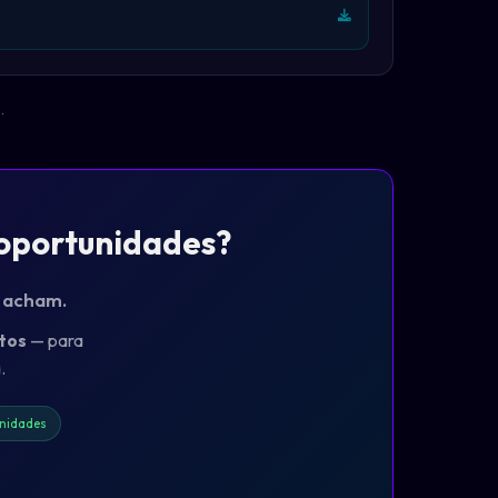
.
 oportunidades?
o acham.
tos
— para
.
nidades