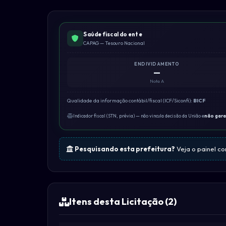
Saúde fiscal do ente
CAPAG — Tesouro Nacional
ENDIVIDAMENTO
—
Nota A
Qualidade da informação contábil/fiscal (ICF/Siconfi):
BICF
Indicador fiscal (STN, prévia) — não vincula decisão da União e
não gar
Pesquisando esta prefeitura?
Veja o painel c
Itens desta Licitação (2)