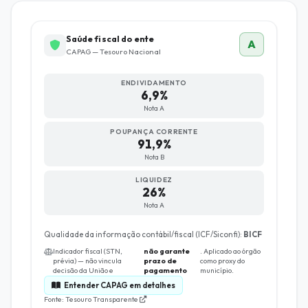
Saúde fiscal do ente
A
CAPAG — Tesouro Nacional
ENDIVIDAMENTO
6,9%
Nota A
POUPANÇA CORRENTE
91,9%
Nota B
LIQUIDEZ
26%
Nota A
Qualidade da informação contábil/fiscal (ICF/Siconfi):
BICF
Indicador fiscal (STN,
não garante
. Aplicado ao órgão
prévia) — não vincula
prazo de
como proxy do
decisão da União e
pagamento
município.
Entender CAPAG em detalhes
Fonte: Tesouro Transparente