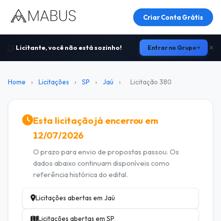
Criar Conta Grátis
🤝
Licitante, você não está sozinho!
Entrar no Grupo
Home
›
Licitações
›
SP
›
Jaú
›
Licitação 380
Esta licitação já encerrou em
12/07/2026
O prazo para envio de propostas passou. Os
dados abaixo continuam disponíveis como
referência histórica do edital.
Licitações abertas em Jaú
Licitações abertas em SP