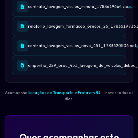
contrato_lavagem_viculos_minuta_1783619664.zip
relatorio_lavagem_formacao_precos_26_1783619736.z
contrato_lavagem_viculos_novo_451_1783620506.pdf
empenho_229_proc_451_lavagem_de_veiculos_duboc_
Acompanhe
licitações de Transporte e Frota em RJ
— novas todos os
dias.
Quer acompanhar este