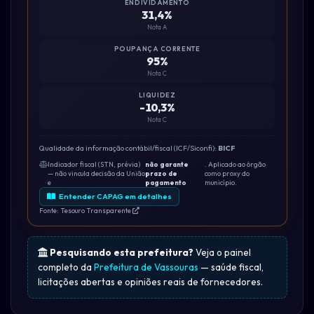
ENDIVIDAMENTO
31,4%
Nota A
POUPANÇA CORRENTE
95%
Nota C
LIQUIDEZ
-10,3%
Nota C
Qualidade da informação contábil/fiscal (ICF/Siconfi):
BICF
Indicador fiscal (STN, prévia)
não garante
. Aplicado ao órgão
— não vincula decisão da União
prazo de
como proxy do
e
pagamento
município.
Entender CAPAG em detalhes
Fonte: Tesouro Transparente
Pesquisando esta prefeitura?
Veja o painel
completo da
Prefeitura de Vassouras
— saúde fiscal,
licitações abertas e opiniões reais de fornecedores.