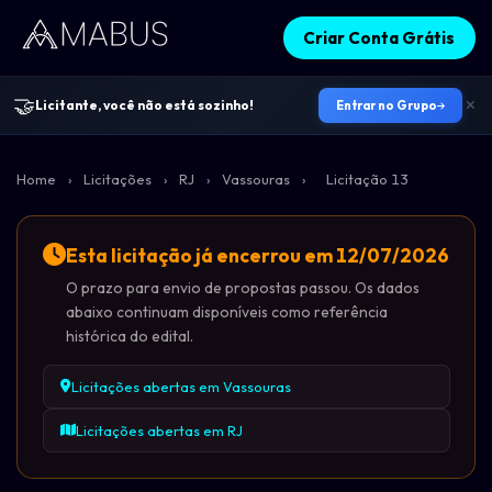
Criar Conta Grátis
🤝
Licitante, você não está sozinho!
Entrar no Grupo
Home
›
Licitações
›
RJ
›
Vassouras
›
Licitação 13
Esta licitação já encerrou em 12/07/2026
O prazo para envio de propostas passou. Os dados
abaixo continuam disponíveis como referência
histórica do edital.
Licitações abertas em Vassouras
Licitações abertas em RJ