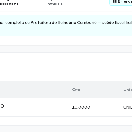
Entende
pagamento
município.
nel completo da
Prefeitura de Balneário Camboriú
— saúde fiscal, li
Qtd.
Unid
RO
10.0000
UNI