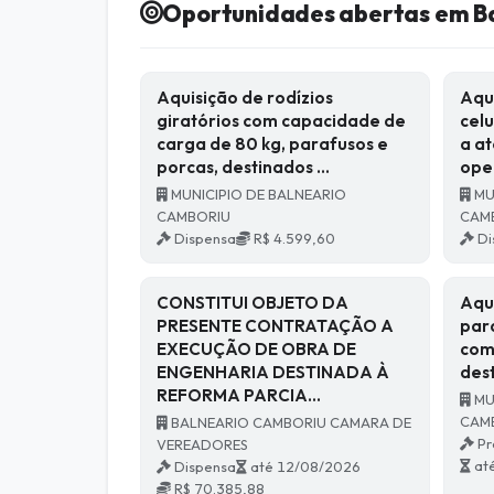
Oportunidades abertas em B
Aquisição de rodízios
Aqu
giratórios com capacidade de
cel
carga de 80 kg, parafusos e
a a
porcas, destinados …
ope
MUNICIPIO DE BALNEARIO
MU
CAMBORIU
CAM
Dispensa
R$ 4.599,60
Di
CONSTITUI OBJETO DA
Aqui
PRESENTE CONTRATAÇÃO A
parq
EXECUÇÃO DE OBRA DE
com
ENGENHARIA DESTINADA À
des
REFORMA PARCIA…
MU
CAM
BALNEARIO CAMBORIU CAMARA DE
Pr
VEREADORES
at
Dispensa
até 12/08/2026
R$ 70.385,88