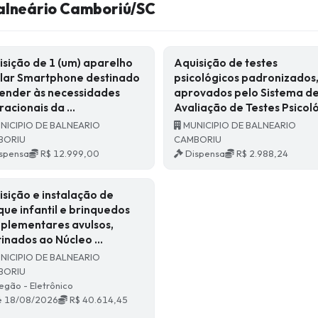
alneário Camboriú/SC
isição de 1 (um) aparelho
Aquisição de testes
ular Smartphone destinado
psicológicos padronizados
tender às necessidades
aprovados pelo Sistema d
racionais da …
Avaliação de Testes Psicol
NICIPIO DE BALNEARIO
MUNICIPIO DE BALNEARIO
BORIU
CAMBORIU
spensa
R$ 12.999,00
Dispensa
R$ 2.988,24
sição e instalação de
ue infantil e brinquedos
plementares avulsos,
tinados ao Núcleo …
NICIPIO DE BALNEARIO
BORIU
egão - Eletrônico
é 18/08/2026
R$ 40.614,45