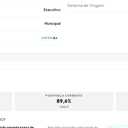
Sistema de Origem
Executivo
Municipal
A+
CAPAG
POUPANÇA CORRENTE
89,6%
Nota B
ICF
não garante prazo de
. Aplicado ao órgão como proxy do