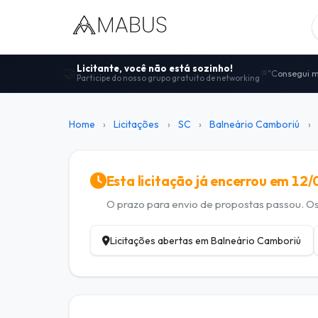
Licitante, você não está sozinho!
🤝
"Consegui m
💬
Participe do nosso grupo gratuito de networking
Centenas de
🤝
"Melhor comu
🚀
100% gratui
🔓
Home
›
Licitações
›
SC
›
Balneário Camboriú
›
Dicas de ed
📋
Esta licitação já encerrou em 12
O prazo para envio de propostas passou. Os 
Licitações abertas em Balneário Camboriú