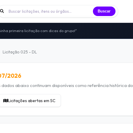
Buscar
inha primeira licitação com dicas do grupo!"
 licitantes trocando experiências todos os dias
nidade de licitantes que já participei"
to — sem vendas, sem spam, só networking real
Licitação 025 - DL
itais, vivências e oportunidades compartilhadas
/07/2026
dados abaixo continuam disponíveis como referência histórica do 
Licitações abertas em SC