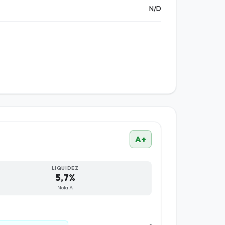
N/D
A+
LIQUIDEZ
5,7%
Nota A