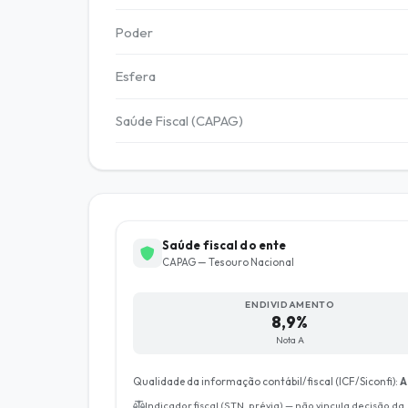
Poder
Esfera
Saúde Fiscal (CAPAG)
Saúde fiscal do ente
CAPAG — Tesouro Nacional
ENDIVIDAMENTO
8,9%
Nota A
Qualidade da informação contábil/fiscal (ICF/Siconfi):
A
Indicador fiscal (STN, prévia) — não vincula decisão da