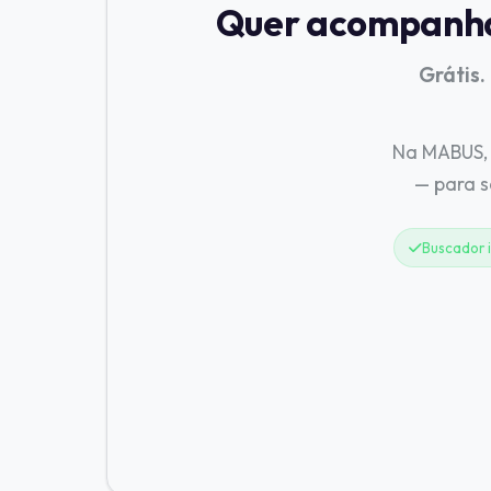
Quer acompanhar
Grátis.
Na MABUS, 
— para 
Buscador i