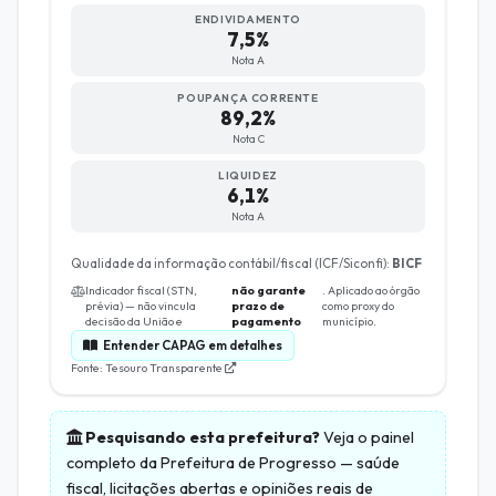
ENDIVIDAMENTO
7,5%
Nota A
POUPANÇA CORRENTE
89,2%
Nota C
LIQUIDEZ
6,1%
Nota A
Qualidade da informação contábil/fiscal (ICF/Siconfi):
BICF
Indicador fiscal (STN,
não garante
. Aplicado ao órgão
prévia) — não vincula
prazo de
como proxy do
decisão da União e
pagamento
município.
Entender CAPAG em detalhes
Fonte: Tesouro Transparente
Pesquisando esta prefeitura?
Veja o painel
completo da
Prefeitura de Progresso
— saúde
fiscal, licitações abertas e opiniões reais de