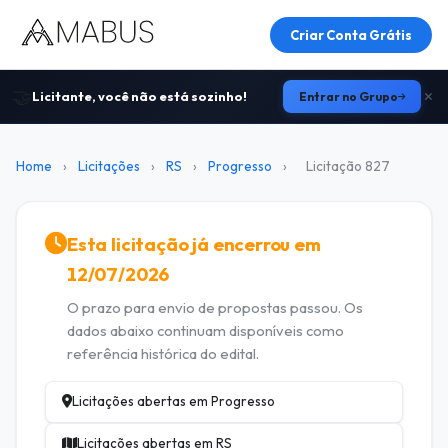
Criar Conta Grátis
🤝
Licitante, você não está sozinho!
Entrar no Grupo
Home
›
Licitações
›
RS
›
Progresso
›
Licitação 827
Esta licitação já encerrou em
12/07/2026
O prazo para envio de propostas passou. Os
dados abaixo continuam disponíveis como
referência histórica do edital.
Licitações abertas em Progresso
Licitações abertas em RS