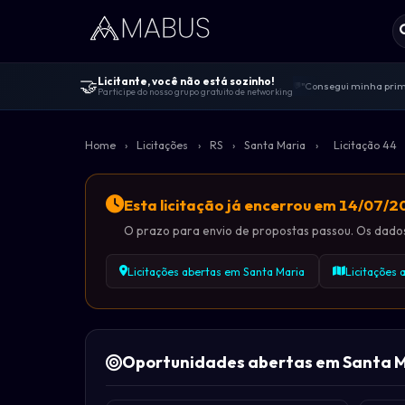
🤝
Licitante, você não está sozinho!
"Consegui minha prime
💬
Participe do nosso grupo gratuito de networking
Centenas de licitante
🤝
"Melhor comunidade de 
🚀
Home
›
Licitações
›
RS
›
Santa Maria
›
Licitação 44
100% gratuito — sem v
🔓
Dicas de editais, viv
📋
Esta licitação já encerrou em 14/07/
O prazo para envio de propostas passou. Os dados 
Licitações abertas em Santa Maria
Licitações 
Oportunidades abertas em Santa M