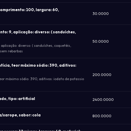
comprimento: 100, largura: 60,
30.0000
to: 9, aplicação: diverso: ( sanduíches,
50.0000
aplicação: diverso: ( sanduíches, coquetéis,
 e sem rebarbas
ntícia, teor máximo sódio: 390, aditivos:
200.0000
 teor máximo sódio: 390, aditivos: iodato de potassio
o, tipo: artificial
2400.0000
a/xarope, sabor: cola
800.0000