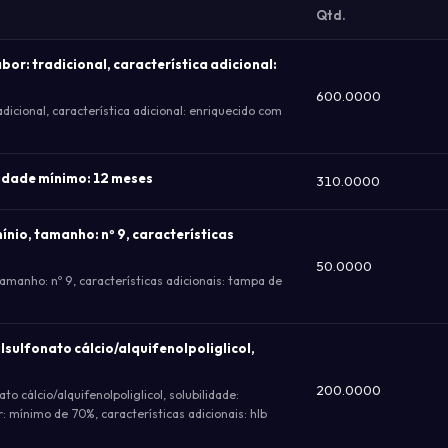
Qtd.
or: tradicional, característica adicional:
600.0000
dicional, característica adicional: enriquecido com
idade mínimo: 12 meses
310.0000
nio, tamanho: nº 9, características
50.0000
amanho: nº 9, características adicionais: tampa de
lsulfonato cálcio/alquifenolpoliglicol,
200.0000
to cálcio/alquifenolpoliglicol, solubilidade:
eor: mínimo de 70%, características adicionais: hlb