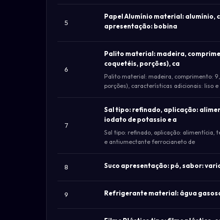
Papel Alumínio material: alumínio, 
5
apresentação: bobina
Palito material: madeira, comprimen
coquetéis, porções), ca
6
Palito material: madeira, comprimento: 9, 
porções), características adicionais: liso
Sal tipo: refinado, aplicação: alime
iodato de potassio e a
7
Sal tipo: refinado, aplicação: alimentícia,
e antiumectante ferrocianeto de
Suco apresentação: pó, sabor: variad
8
Refrigerante material: água gasos
9