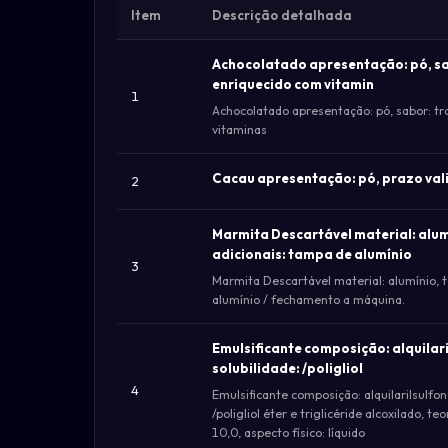
Item
Descrição detalhada
Achocolatado apresentação: pó, sab
enriquecido com vitamin
1
Achocolatado apresentação: pó, sabor: tra
vitaminas
Cacau apresentação: pó, prazo val
2
Marmita Descartável material: alumí
adicionais: tampa de alumínio
3
Marmita Descartável material: alumínio, t
alumínio / fechamento a máquina.
Emulsificante composição: alquilari
solubilidade: /poligliol
4
Emulsificante composição: alquilarilsulfona
/poligliol éter e triglicéride alcoxilado, t
10,0, aspecto físico: líquido