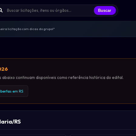
Buscar
ira licitação com dicas do grupo!"
s trocando experiências todos os dias
licitantes que já participei"
endas, sem spam, só networking real
ências e oportunidades compartilhadas
2026
abaixo continuam disponíveis como referência histórica do edital.
abertas em RS
aria/RS