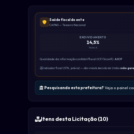
Saúde fiscal do ente
CAPAG — Tesouro Nacional
ENDIVIDAMENTO
14,5%
Nota A
Qualidade da informação contábil/fiscal (ICF/Siconfi):
AICF
Indicador fiscal (STN, prévia) — não vincula decisão da União e
não gar
Pesquisando esta prefeitura?
Veja o painel c
Itens desta Licitação (10)