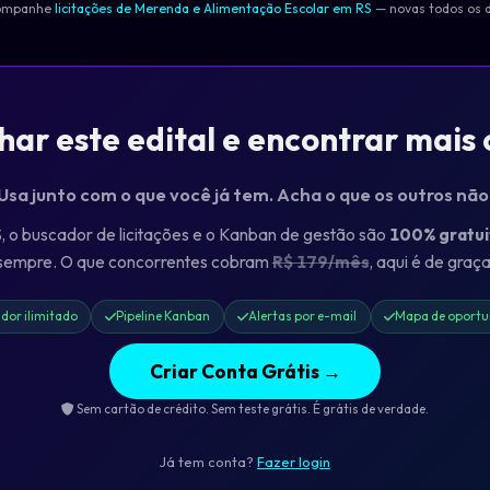
ompanhe
licitações de Merenda e Alimentação Escolar em RS
— novas todos os d
r este edital e encontrar mais
 Usa junto com o que você já tem. Acha o que os outros nã
o buscador de licitações e o Kanban de gestão são
100% gratui
sempre. O que concorrentes cobram
R$ 179/mês
, aqui é de graça
dor ilimitado
Pipeline Kanban
Alertas por e-mail
Mapa de oportu
Criar Conta Grátis →
Sem cartão de crédito. Sem teste grátis. É grátis de verdade.
Já tem conta?
Fazer login