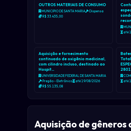
OUTROS MATERIAIS DE CONSUMO
Cont
espec
MUNICIPIO DE SANTA MARIA
Dispensa
sond
R$ 33.435,00
reco
MUNI
até 
Aquisição e fornecimento
Bater
continuado de oxigênio medicinal,
Tota
com cilindro incluso, destinado ao
ESPEC
Hospit…
2801
UNIVERSIDADE FEDERAL DE SANTA MARIA
COM
Pregão - Eletrônico
até 19/08/2026
até 
R$ 55.135,08
Aquisição de gêneros 