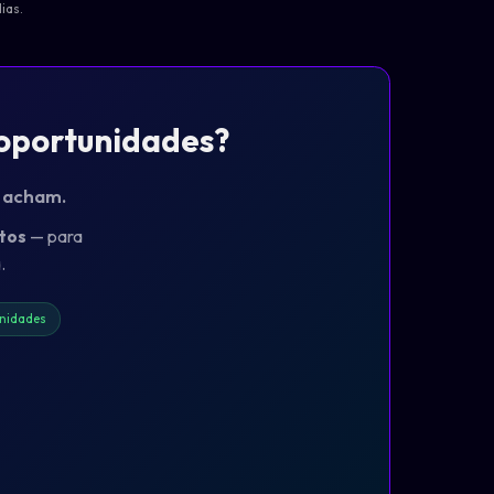
ias.
 oportunidades?
o acham.
tos
— para
.
nidades