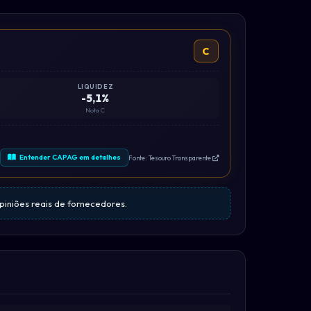
C
LIQUIDEZ
-5,1%
Nota C
Entender CAPAG em detalhes
Fonte: Tesouro Transparente
opiniões reais de fornecedores.