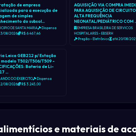
ratação de empresa
AQUISIÇÃO VIA COMPRA IMED
ializada para a execução de
PARA AQUISIÇÃO DE CIRCUITO
agem de simples
ALTA FREQUÊNCIA
nhecimento do subsol…
NEONATAL/PEDIÁTRICO COM 
CIPIO DE SANTA MARIA
Dispensa
EMPRESA BRASILEIRA DE SERVICOS
13/08/2026
R$ 6.467,46
HOSPITALARES - EBSERH
Pregão - Eletrônico
até 20/08/20
ia Leica GEB212 p/ Estação
l modelo T502/T506/T509 -
IFICAÇÕES: Bateria de Li-
17 …
ANDO DO EXERCITO
Dispensa
12/08/2026
R$ 3.245,00
alimentícios e materiais de a