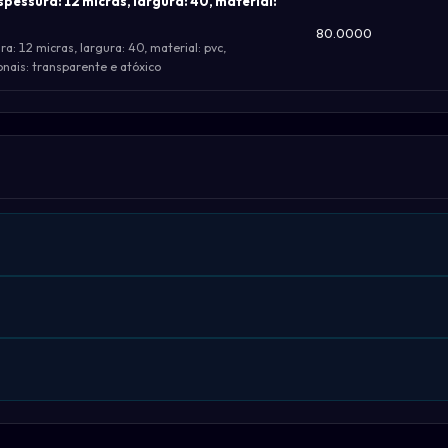
espessura: 12 micras, largura: 40, material:
80.0000
ura: 12 micras, largura: 40, material: pvc,
nais: transparente e atóxico