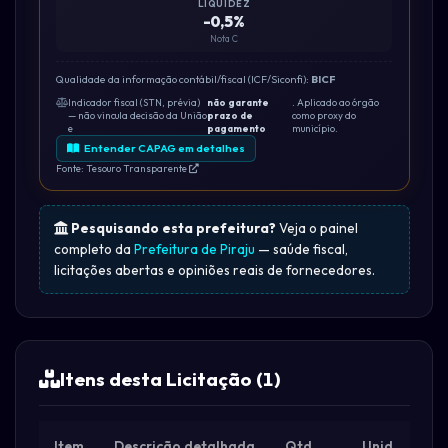
LIQUIDEZ
-0,5%
Nota C
Qualidade da informação contábil/fiscal (ICF/Siconfi):
BICF
Indicador fiscal (STN, prévia)
não garante
. Aplicado ao órgão
— não vincula decisão da União
prazo de
como proxy do
e
pagamento
município.
Entender CAPAG em detalhes
Fonte: Tesouro Transparente
Pesquisando esta prefeitura?
Veja o painel
completo da
Prefeitura de Piraju
— saúde fiscal,
licitações abertas e opiniões reais de fornecedores.
Itens desta Licitação (1)
Item
Descrição detalhada
Qtd.
Unid.
Val