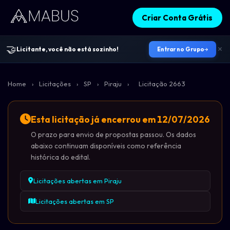
Criar Conta Grátis
🤝
Licitante, você não está sozinho!
Entrar no Grupo
Home
›
Licitações
›
SP
›
Piraju
›
Licitação 2663
Esta licitação já encerrou em 12/07/2026
O prazo para envio de propostas passou. Os dados
abaixo continuam disponíveis como referência
histórica do edital.
Licitações abertas em Piraju
Licitações abertas em SP