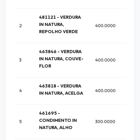
481121 - VERDURA
UNID
IN NATURA,
2
400.0000
(UNI
REPOLHO VERDE
463846 - VERDURA
UNID
IN NATURA, COUVE-
3
400.0000
(UNI
FLOR
463818 - VERDURA
UNID
4
400.0000
IN NATURA, ACELGA
(UNI
461695 -
CONDIMENTO IN
5
300.0000
KG (K
NATURA, ALHO