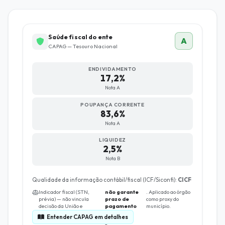
Saúde fiscal do ente
A
CAPAG — Tesouro Nacional
ENDIVIDAMENTO
17,2%
Nota A
POUPANÇA CORRENTE
83,6%
Nota A
LIQUIDEZ
2,5%
Nota B
Qualidade da informação contábil/fiscal (ICF/Siconfi):
CICF
Indicador fiscal (STN,
não garante
. Aplicado ao órgão
prévia) — não vincula
prazo de
como proxy do
decisão da União e
pagamento
município.
Entender CAPAG em detalhes