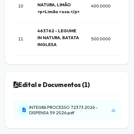
NATURA, LIMÃO
10
400.0000
KG (K
<p>Limão rosa.</p>
463762 - LEGUME
IN NATURA, BATATA
11
500.0000
KG (K
INGLESA
Edital e Documentos (1)
INTEGRA PROCESSO 72373 2026 -
DISPENSA 59 2026.pdf