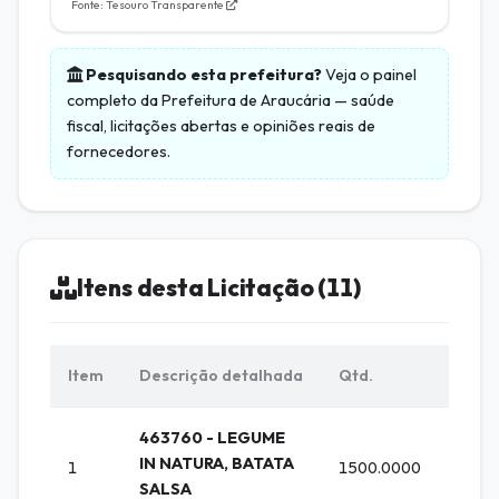
Fonte: Tesouro Transparente
Pesquisando esta prefeitura?
Veja o painel
completo da
Prefeitura de Araucária
— saúde
fiscal, licitações abertas e opiniões reais de
fornecedores.
Itens desta Licitação (11)
Item
Descrição detalhada
Qtd.
Unid.
463760 - LEGUME
IN NATURA, BATATA
1
1500.0000
KG (K
SALSA