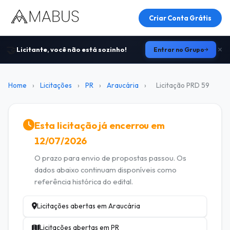
Criar Conta Grátis
🤝
Licitante, você não está sozinho!
Entrar no Grupo
Home
›
Licitações
›
PR
›
Araucária
›
Licitação PRD 59
Esta licitação já encerrou em
12/07/2026
O prazo para envio de propostas passou. Os
dados abaixo continuam disponíveis como
referência histórica do edital.
Licitações abertas em Araucária
Licitações abertas em PR