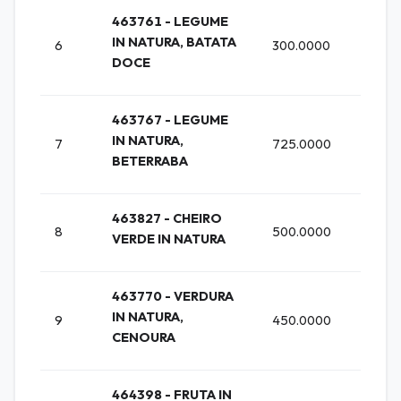
463761 - LEGUME
IN NATURA, BATATA
6
300.0000
KG (K
DOCE
463767 - LEGUME
IN NATURA,
7
725.0000
KG (K
BETERRABA
463827 - CHEIRO
MAC
8
500.0000
VERDE IN NATURA
(MAC
463770 - VERDURA
IN NATURA,
9
450.0000
KG (K
CENOURA
464398 - FRUTA IN