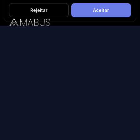
Rejeitar
Aceitar
Plataforma inteligente de prospecção e análise de vendas
públicas. Encontre as melhores oportunidades.
Licitações por Estado
Licitações em São Paulo
Licitações em Minas Gerais
Licitações no Rio de Janeiro
Licitações no Paraná