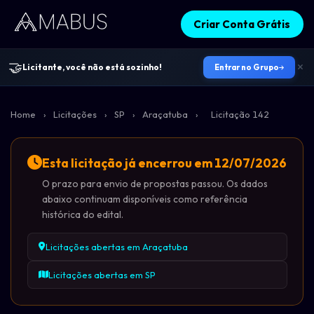
Criar Conta Grátis
🤝
Licitante, você não está sozinho!
Entrar no Grupo
Home
›
Licitações
›
SP
›
Araçatuba
›
Licitação 142
Esta licitação já encerrou em 12/07/2026
O prazo para envio de propostas passou. Os dados
abaixo continuam disponíveis como referência
histórica do edital.
Licitações abertas em Araçatuba
Licitações abertas em SP