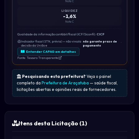
Nota C
LIQUIDEZ
-1,6%
Nota C
Qualidade da informação contábil/fiscal (ICF/Siconfi):
CICF
Indicador fiscal (STN, prévia) — não vincula
não garante prazo de
.
decisão da União e
pagamento
Entender CAPAG em detalhes
Fonte: Tesouro Transparente
Pesquisando esta prefeitura?
Veja o painel
completo da
Prefeitura de Araçatuba
— saúde fiscal,
licitações abertas e opiniões reais de fornecedores.
Itens desta Licitação (1)