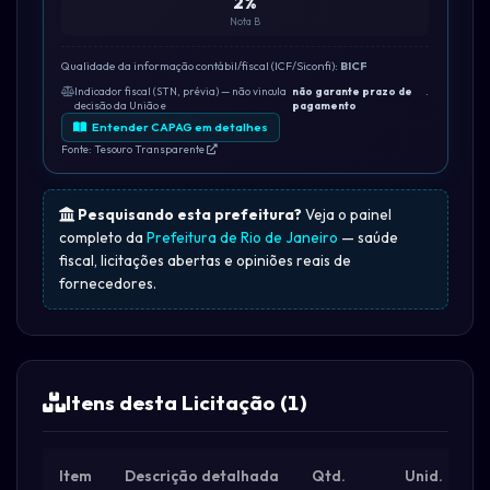
2%
Nota B
Qualidade da informação contábil/fiscal (ICF/Siconfi):
BICF
Indicador fiscal (STN, prévia) — não vincula
não garante prazo de
.
decisão da União e
pagamento
Entender CAPAG em detalhes
Fonte: Tesouro Transparente
Pesquisando esta prefeitura?
Veja o painel
completo da
Prefeitura de Rio de Janeiro
— saúde
fiscal, licitações abertas e opiniões reais de
fornecedores.
Itens desta Licitação (1)
Item
Descrição detalhada
Qtd.
Unid.