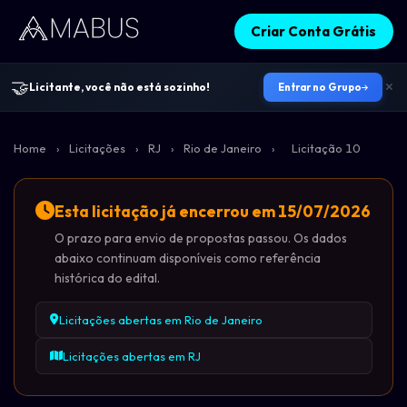
Criar Conta Grátis
🤝
Licitante, você não está sozinho!
Entrar no Grupo
Home
›
Licitações
›
RJ
›
Rio de Janeiro
›
Licitação 10
Esta licitação já encerrou em 15/07/2026
O prazo para envio de propostas passou. Os dados
abaixo continuam disponíveis como referência
histórica do edital.
Licitações abertas em Rio de Janeiro
Licitações abertas em RJ