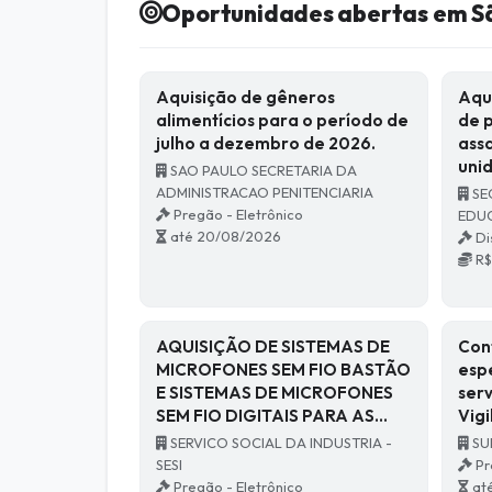
Oportunidades abertas em S
Aquisição de gêneros
Aqu
alimentícios para o período de
de 
julho a dezembro de 2026.
assa
uni
SAO PAULO SECRETARIA DA
ADMINISTRACAO PENITENCIARIA
SE
Pregão - Eletrônico
EDU
até 20/08/2026
Di
R$
AQUISIÇÃO DE SISTEMAS DE
Con
MICROFONES SEM FIO BASTÃO
esp
E SISTEMAS DE MICROFONES
serv
SEM FIO DIGITAIS PARA AS…
Vigi
SERVICO SOCIAL DA INDUSTRIA -
SU
SESI
Pr
Pregão - Eletrônico
at