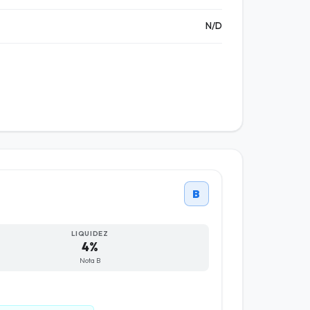
N/D
B
LIQUIDEZ
4%
Nota B