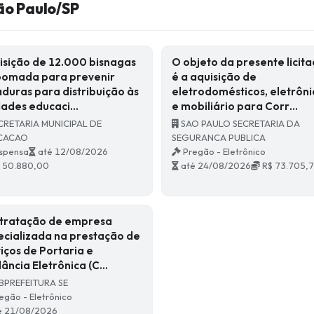
ão Paulo/SP
isição de 12.000 bisnagas
O objeto da presente licit
pomada para prevenir
é a aquisição de
duras para distribuição às
eletrodomésticos, eletrôni
dades educaci…
e mobiliário para Corr…
CRETARIA MUNICIPAL DE
SAO PAULO SECRETARIA DA
CACAO
SEGURANCA PUBLICA
spensa
até 12/08/2026
Pregão - Eletrônico
 50.880,00
até 24/08/2026
R$ 73.705,
tratação de empresa
ecializada na prestação de
iços de Portaria e
lância Eletrônica (C…
BPREFEITURA SE
egão - Eletrônico
é 21/08/2026