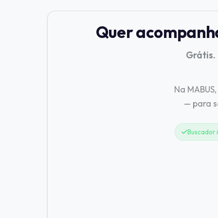
Quer acompanhar
Grátis.
Na MABUS, 
— para 
Buscador i