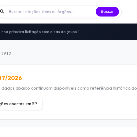
Buscar
inha primeira licitação com dicas do grupo!"
 licitantes trocando experiências todos os dias
nidade de licitantes que já participei"
to — sem vendas, sem spam, só networking real
o 1912
itais, vivências e oportunidades compartilhadas
/07/2026
dados abaixo continuam disponíveis como referência histórica do 
ações abertas em SP