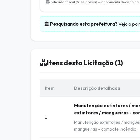
Indicador fiscal (STN, prévia) — não vincula decisão da
Pesquisando esta prefeitura?
Veja o pai
Itens desta Licitação (1)
Item
Descrição detalhada
Manutenção extintores / ma
extintores / mangueiras - co
1
Manutenção extintores / manguei
mangueiras - combate incêndio