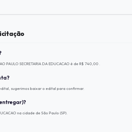
icitação
?
ão SAO PAULO SECRETARIA DA EDUCACAO é de R$ 740,00 .
sta?
ital, sugerimos baixar o edital para confirmar.
entregar)?
UCACAO na cidade de São Paulo (SP).