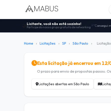
Licitante, você não está sozinho!
🤝
"Consegui m
💬
Participe do nosso grupo gratuito de networking
Centenas de
🤝
"Melhor comu
🚀
100% gratui
🔓
Home
›
Licitações
›
SP
›
São Paulo
›
Licitaçã
Dicas de ed
📋
Esta licitação já encerrou em 12
O prazo para envio de propostas passou. Os 
Licitações abertas em São Paulo
Licit