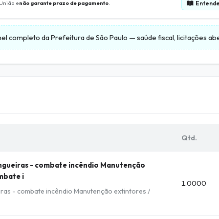
Entende
 União e
não garante prazo de pagamento
.
nel completo da
Prefeitura de São Paulo
— saúde fiscal, licitações a
Qtd.
ngueiras - combate incêndio Manutenção
mbate i
1.0000
ras - combate incêndio Manutenção extintores /