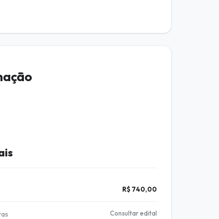
rmação
ais
R$ 740,00
tas
Consultar edital