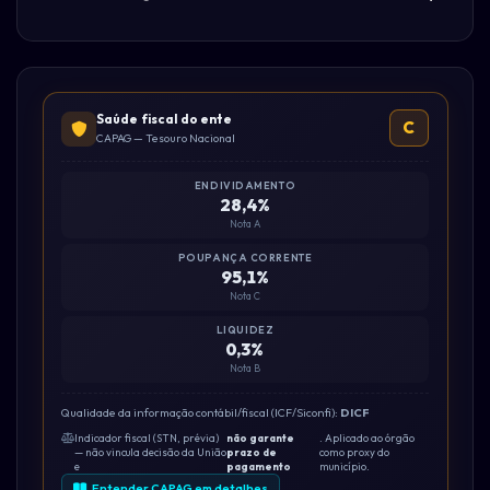
Saúde fiscal do ente
C
CAPAG — Tesouro Nacional
ENDIVIDAMENTO
28,4%
Nota A
POUPANÇA CORRENTE
95,1%
Nota C
LIQUIDEZ
0,3%
Nota B
Qualidade da informação contábil/fiscal (ICF/Siconfi):
DICF
Indicador fiscal (STN, prévia)
não garante
. Aplicado ao órgão
— não vincula decisão da União
prazo de
como proxy do
e
pagamento
município.
Entender CAPAG em detalhes