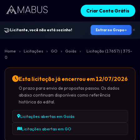
Criar Conta Grátis
🤝
Licitante, você não está sozinho!
Entrar no Grupo
Home
›
Licitações
›
GO
›
Goiás
›
Licitação (17657) | 375-
0
Esta licitação já encerrou em 12/07/2026
O prazo para envio de propostas passou. Os dados
abaixo continuam disponíveis como referência
histórica do edital.
Licitações abertas em Goiás
Licitações abertas em GO