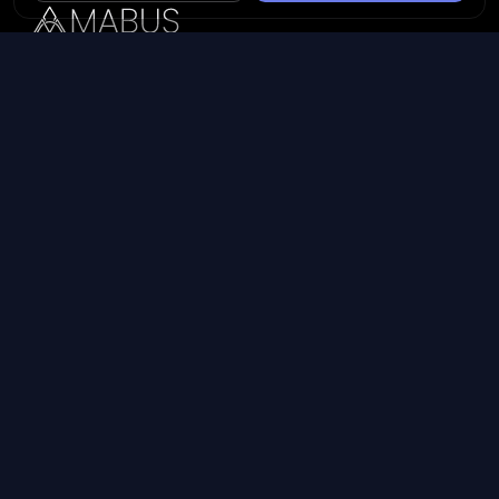
Plataforma inteligente de prospecção e análise de vendas
públicas. Encontre as melhores oportunidades.
Licitações por Estado
Licitações em São Paulo
Licitações em Minas Gerais
Licitações no Rio de Janeiro
Licitações no Paraná
Licitações no Rio Grande do Sul
Ver todos os estados →