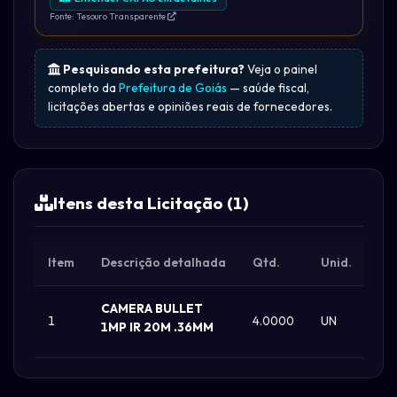
Fonte: Tesouro Transparente
Pesquisando esta prefeitura?
Veja o painel
completo da
Prefeitura de Goiás
— saúde fiscal,
licitações abertas e opiniões reais de fornecedores.
Itens desta Licitação (1)
Item
Descrição detalhada
Qtd.
Unid.
Val
CAMERA BULLET
1
4.0000
UN
R$ 
1MP IR 20M .36MM