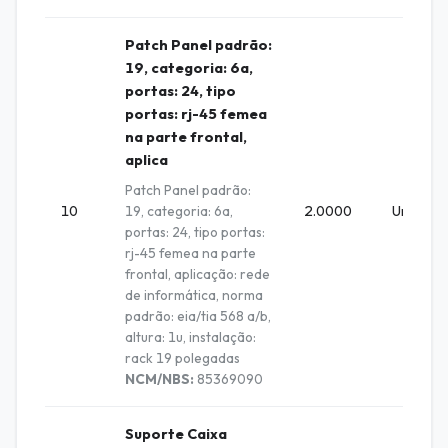
Patch Panel padrão:
19, categoria: 6a,
portas: 24, tipo
portas: rj-45 femea
na parte frontal,
aplica
Patch Panel padrão:
10
19, categoria: 6a,
2.0000
Unidade
portas: 24, tipo portas:
rj-45 femea na parte
frontal, aplicação: rede
de informática, norma
padrão: eia/tia 568 a/b,
altura: 1u, instalação:
rack 19 polegadas
NCM/NBS:
85369090
Suporte Caixa