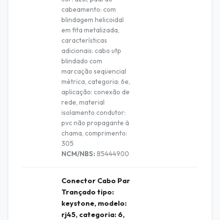
cabeamento: com
blindagem helicoidal
em fita metalizada,
características
adicionais: cabo utp
blindado com
marcação seqüencial
métrica, categoria: 6e,
aplicação: conexão de
rede, material
isolamento condutor:
pvc não propagante à
chama, comprimento:
305
NCM/NBS:
85444900
Conector Cabo Par
Trançado tipo:
keystone, modelo:
rj45, categoria: 6,