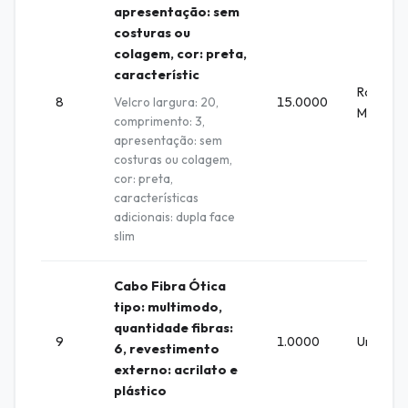
apresentação: sem
costuras ou
colagem, cor: preta,
característic
Rolo 3
8
Velcro largura: 20,
15.0000
M
comprimento: 3,
apresentação: sem
costuras ou colagem,
cor: preta,
características
adicionais: dupla face
slim
Cabo Fibra Ótica
tipo: multimodo,
quantidade fibras:
9
1.0000
Unidade
6, revestimento
externo: acrilato e
plástico