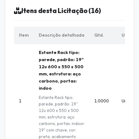
Itens desta Licitação (16)
Item
Descrição detalhada
Qtd.
Unid.
Estante Rack tipo:
parede, padrão: 19"
12u 600 x 550 x 500
mm, estrutura: aço
carbono, portas:
indoo
Estante Rack tipo:
1
1.0000
Unidade
parede, padrão: 19"
12u 600 x 550 x 500
mm, estrutura: aço
carbono, portas: indoor
19" com chave, cor:
preta, acabamento