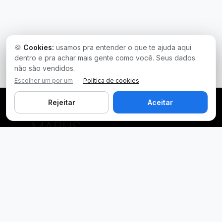
🍪
Cookies:
usamos pra entender o que te ajuda aqui
dentro e pra achar mais gente como você. Seus dados
não são vendidos.
Escolher um por um
·
Política de cookies
Rejeitar
Aceitar
Plataforma inteligente de prospecção e análise de vendas
públicas. Encontre as melhores oportunidades.