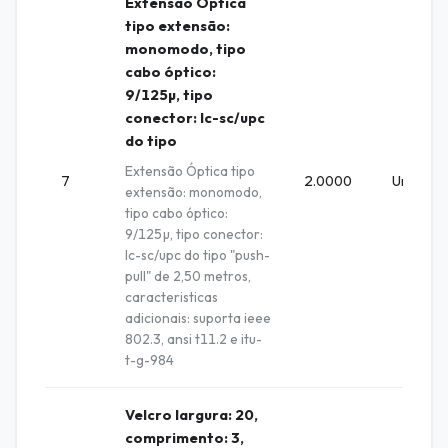
Extensão Óptica
tipo extensão:
monomodo, tipo
cabo óptico:
9/125µ, tipo
conector: lc-sc/upc
do tipo
Extensão Óptica tipo
7
2.0000
Unidade
extensão: monomodo,
tipo cabo óptico:
9/125µ, tipo conector:
lc-sc/upc do tipo "push-
pull" de 2,50 metros,
caracteristicas
adicionais: suporta ieee
802.3, ansi t11.2 e itu-
t-g-984
Velcro largura: 20,
comprimento: 3,