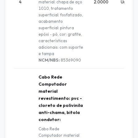
4
material: chapa de aço
2.0000
Unidade
1010, tratamento
superficial: fosfatizado,
acabamento
superficial: pintura
epóxi - pó, cor: grafite,
características
adicionais: com suporte
e tampa
NCM/NBS:
85369090
Cabo Rede
Computador
material
revestimento: pvc -
cloreto de polivinila
anti-chama, bitola
condutor:
Cabo Rede
Computador material