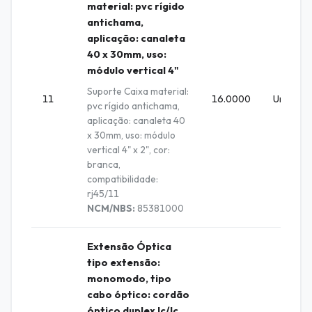
material: pvc rígido
antichama,
aplicação: canaleta
40 x 30mm, uso:
módulo vertical 4"
Suporte Caixa material:
11
16.0000
Unidade
pvc rígido antichama,
aplicação: canaleta 40
x 30mm, uso: módulo
vertical 4" x 2", cor:
branca,
compatibilidade:
rj45/11
NCM/NBS:
85381000
Extensão Óptica
tipo extensão:
monomodo, tipo
cabo óptico: cordão
óptico duplex lc/lc,