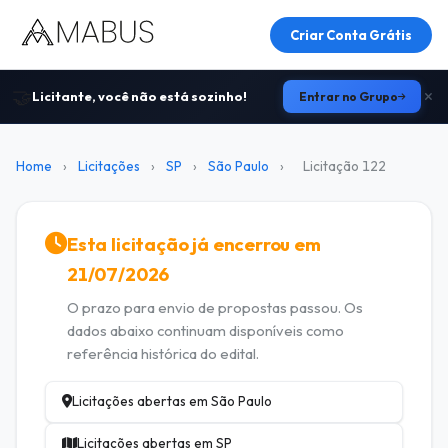
Criar Conta Grátis
🤝
Licitante, você não está sozinho!
Entrar no Grupo
Home
›
Licitações
›
SP
›
São Paulo
›
Licitação 122
Esta licitação já encerrou em
21/07/2026
O prazo para envio de propostas passou. Os
dados abaixo continuam disponíveis como
referência histórica do edital.
Licitações abertas em São Paulo
Licitações abertas em SP