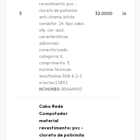
revestimento: pvc -
cloreto de polivinila
5
32.0000
Unidade
anti-chama, bitola
condutor: 24, tipo cabo:
utp, cor: azul,
características
adicionais:
conectorizado,
categoria: 6,
comprimento: 3,
normas técnicas:
ansi/tia/eia-568-b.2-1
e iso/iec11801
NCM/NBS:
85444900
Cabo Rede
Computador
material
revestimento: pvc -
cloreto de polivinila