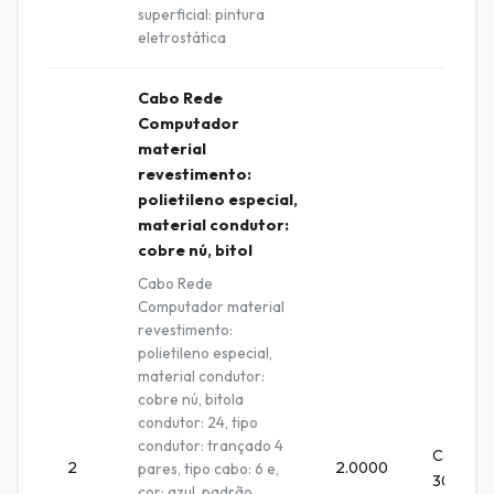
superficial: pintura
eletrostática
Cabo Rede
Computador
material
revestimento:
polietileno especial,
material condutor:
cobre nú, bitol
Cabo Rede
Computador material
revestimento:
polietileno especial,
material condutor:
cobre nú, bitola
condutor: 24, tipo
condutor: trançado 4
Caixa
2
2.0000
pares, tipo cabo: 6 e,
305 M
cor: azul, padrão