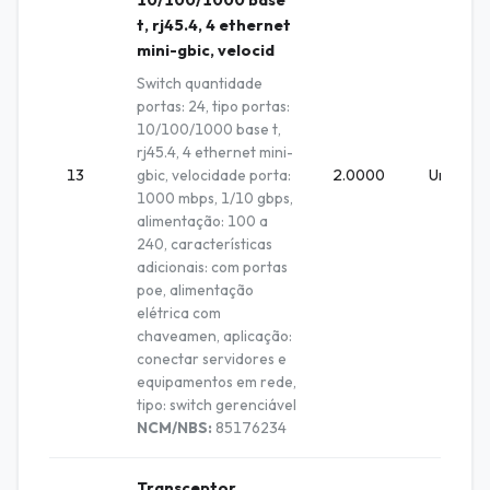
10/100/1000 base
t, rj45.4, 4 ethernet
mini-gbic, velocid
Switch quantidade
portas: 24, tipo portas:
10/100/1000 base t,
rj45.4, 4 ethernet mini-
13
gbic, velocidade porta:
2.0000
Unidade
1000 mbps, 1/10 gbps,
alimentação: 100 a
240, características
adicionais: com portas
poe, alimentação
elétrica com
chaveamen, aplicação:
conectar servidores e
equipamentos em rede,
tipo: switch gerenciável
NCM/NBS:
85176234
Transceptor