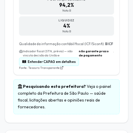
94,2%
Nota B
LIQUIDEZ
4%
Nota B
Qualidade da informação contábil/fiscal (ICF/Siconfi):
BICF
Indicador fiscal (STN, prévia) — não
não garante prazo
.
vincula decisão da União e
de pagamento
Entender CAPAG em detalhes
Fonte: Tesouro Transparente
Pesquisando esta prefeitura?
Veja o painel
completo da
Prefeitura de São Paulo
— saúde
fiscal, licitações abertas e opiniões reais de
fornecedores.