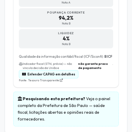
Nota A
POUPANÇA CORRENTE
94,2%
Nota B
LIQUIDEZ
4%
Nota B
Qualidade da informação contábil/fiscal (ICF/Siconfi):
BICF
Indicador fiscal (STN, prévia) — não
não garante prazo
.
vincula decisão da União e
de pagamento
Entender CAPAG em detalhes
Fonte: Tesouro Transparente
Pesquisando esta prefeitura?
Veja o painel
completo da
Prefeitura de São Paulo
— saúde
fiscal, licitações abertas e opiniões reais de
fornecedores.