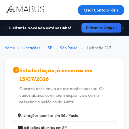
Criar Conta Grátis
🤝
Licitante, você não está sozinho!
Entrar no Grupo
Home
›
Licitações
›
SP
›
São Paulo
›
Licitação 247
Esta licitação já encerrou em
15/07/2026
O prazo para envio de propostas passou. Os
dados abaixo continuam disponíveis como
referência histórica do edital.
Licitações abertas em São Paulo
Licitações abertas em SP