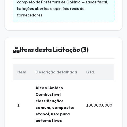
completo da
Prefeitura de Goiânia
— saúde fiscal,
licitações abertas e opiniões reais de
fornecedores.
Itens desta Licitação (3)
Item
Descrição detalhada
Qtd.
Un
Álcool Anidro
Combustível
classificação:
1
100000.0000
Lit
comum, composto:
etanol, uso: para
automotivos