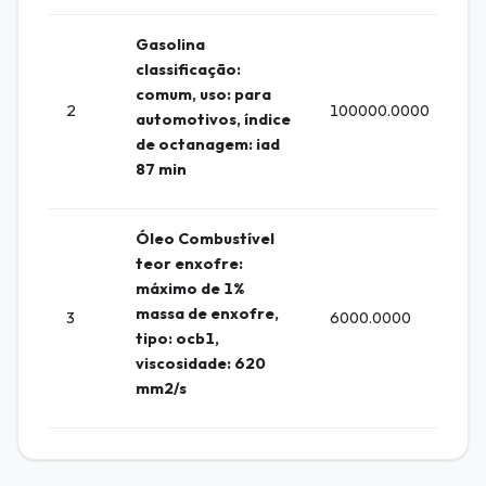
Gasolina
classificação:
comum, uso: para
2
100000.0000
Lit
automotivos, índice
de octanagem: iad
87 min
Óleo Combustível
teor enxofre:
máximo de 1%
massa de enxofre,
3
6000.0000
Lit
tipo: ocb1,
viscosidade: 620
mm2/s