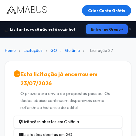
Criar Conta Grátis
🤝
Licitante, você não está sozinho!
Entrar no Grupo
Home
›
Licitações
›
GO
›
Goiânia
›
Licitação 27
Esta licitação já encerrou em
23/07/2026
O prazo para envio de propostas passou. Os
dados abaixo continuam disponíveis como
referência histórica do edital.
Licitações abertas em Goiânia
Licitações abertas em GO