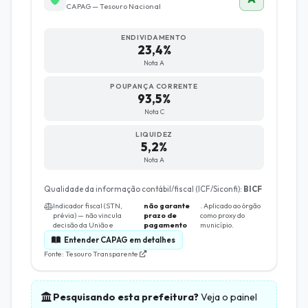
CAPAG — Tesouro Nacional
ENDIVIDAMENTO
23,4%
Nota A
POUPANÇA CORRENTE
93,5%
Nota C
LIQUIDEZ
5,2%
Nota A
Qualidade da informação contábil/fiscal (ICF/Siconfi):
BICF
Indicador fiscal (STN,
não garante
. Aplicado ao órgão
prévia) — não vincula
prazo de
como proxy do
decisão da União e
pagamento
município.
Entender CAPAG em detalhes
Fonte: Tesouro Transparente
Pesquisando esta prefeitura?
Veja o painel