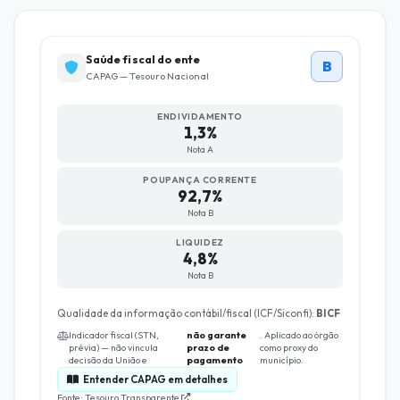
Saúde fiscal do ente
B
CAPAG — Tesouro Nacional
ENDIVIDAMENTO
1,3%
Nota A
POUPANÇA CORRENTE
92,7%
Nota B
LIQUIDEZ
4,8%
Nota B
Qualidade da informação contábil/fiscal (ICF/Siconfi):
BICF
Indicador fiscal (STN,
não garante
. Aplicado ao órgão
prévia) — não vincula
prazo de
como proxy do
decisão da União e
pagamento
município.
Entender CAPAG em detalhes
Fonte: Tesouro Transparente