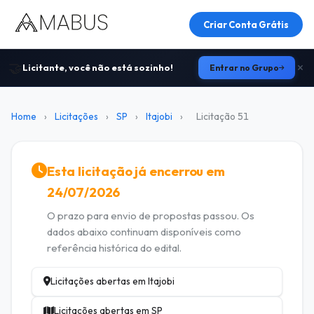
Criar Conta Grátis
🤝
Licitante, você não está sozinho!
Entrar no Grupo
Home
›
Licitações
›
SP
›
Itajobi
›
Licitação 51
Esta licitação já encerrou em
24/07/2026
O prazo para envio de propostas passou. Os
dados abaixo continuam disponíveis como
referência histórica do edital.
Licitações abertas em Itajobi
Licitações abertas em SP