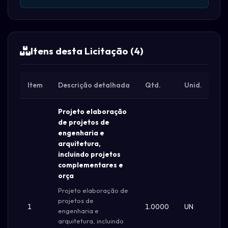
Itens desta Licitação (4)
Item
Descrição detalhada
Qtd.
Unid.
Val
Projeto elaboração
de projetos de
engenharia e
arquitetura,
incluindo projetos
complementares e
orça
Projeto elaboração de
projetos de
1
1.0000
UN
R$ 
engenharia e
arquitetura, incluindo