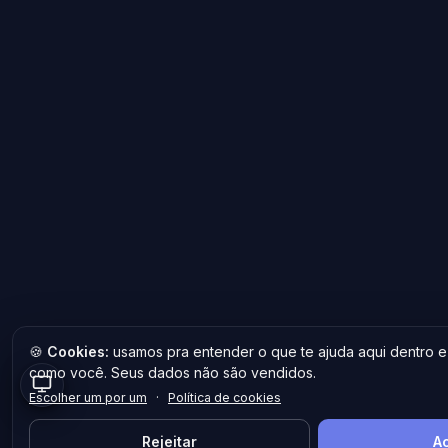
🍪
Cookies:
usamos pra entender o que te ajuda aqui dentro e
como você. Seus dados não são vendidos.
Escolher um por um
·
Política de cookies
Rejeitar
Ac