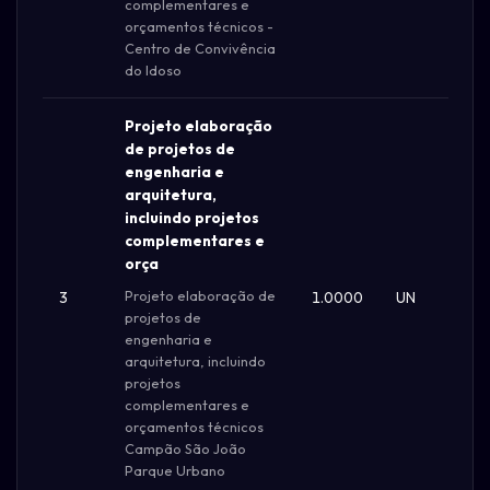
complementares e
orçamentos técnicos -
Centro de Convivência
do Idoso
Projeto elaboração
de projetos de
engenharia e
arquitetura,
incluindo projetos
complementares e
orça
Projeto elaboração de
3
1.0000
UN
R$ 
projetos de
engenharia e
arquitetura, incluindo
projetos
complementares e
orçamentos técnicos
Campão São João
Parque Urbano