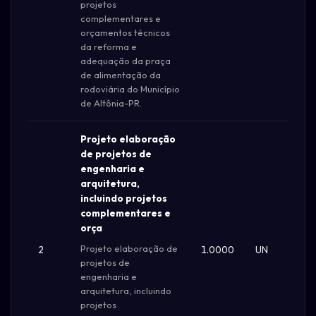
projetos
complementares e
orçamentos técnicos
da reforma e
adequação da praça
de alimentação da
rodoviária do Município
de Altônia-PR.
Projeto elaboração
de projetos de
engenharia e
arquitetura,
incluindo projetos
complementares e
orça
Projeto elaboração de
2
1.0000
UN
R$ 
projetos de
engenharia e
arquitetura, incluindo
projetos