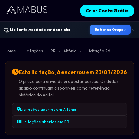
Criar Conta Grátis
🤝
Licitante, você não está sozinho!
Entrar no Grupo
Home
›
Licitações
›
PR
›
Altônia
›
Licitação 26
Esta licitação já encerrou em 21/07/2026
O prazo para envio de propostas passou. Os dados
abaixo continuam disponíveis como referência
histórica do edital.
Licitações abertas em Altônia
Licitações abertas em PR