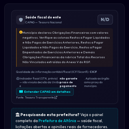
Saúde fiscal do ente
N/D
CAPAG — Tesouro Nacional
Município declarou Obrigações Financeiras com valores
negativos. Verifique as colunas Restos a Pagar Liquidados
e Não Pagos de Exercícios Anteriores, Restos a Pagar
Liquidados e Não Pagos do Exercício, Restos a Pagar
Empenhados de Exercícios Anteriores e Demais
Obrigações Financeiras da rubrica Total dos Recursos
Não Vinculados extraídas do Anexo V do RGF.
Qualidade da informação contábil/fiscal (ICF/Siconfi):
CICF
Indicador fiscal (STN, prévia)
não garante
. Aplicado ao órgão
— não vincula decisão da União
prazo de
como proxy do
e
pagamento
município.
Entender CAPAG em detalhes
Fonte: Tesouro Transparente
Pesquisando esta prefeitura?
Veja o painel
completo da
Prefeitura de Altônia
— saúde fiscal,
licitações abertas e opiniões reais de fornecedores.