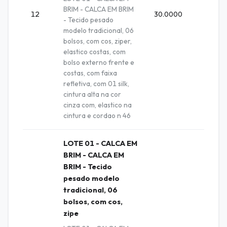
BRIM - CALCA EM BRIM
12
30.0000
Unida
- Tecido pesado
modelo tradicional, 06
bolsos, com cos, ziper,
elastico costas, com
bolso externo frente e
costas, com faixa
refletiva, com 01 silk,
cintura alta na cor
cinza com, elastico na
cintura e cordao n 46
LOTE 01 - CALCA EM
BRIM - CALCA EM
BRIM - Tecido
pesado modelo
tradicional, 06
bolsos, com cos,
zipe