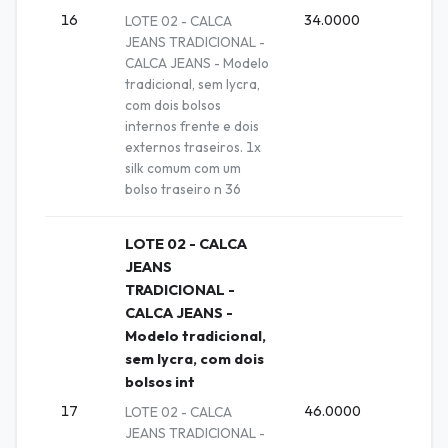
16
34.0000
Unida
LOTE 02 - CALCA
JEANS TRADICIONAL -
CALCA JEANS - Modelo
tradicional, sem lycra,
com dois bolsos
internos frente e dois
externos traseiros. 1x
silk comum com um
bolso traseiro n 36
LOTE 02 - CALCA
JEANS
TRADICIONAL -
CALCA JEANS -
Modelo tradicional,
sem lycra, com dois
bolsos int
17
46.0000
Unida
LOTE 02 - CALCA
JEANS TRADICIONAL -