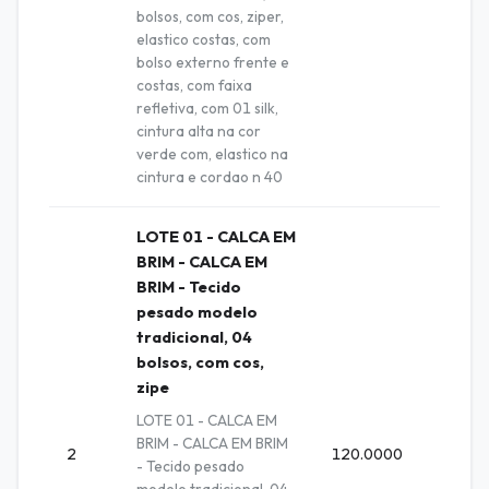
bolsos, com cos, ziper,
elastico costas, com
bolso externo frente e
costas, com faixa
refletiva, com 01 silk,
cintura alta na cor
verde com, elastico na
cintura e cordao n 40
LOTE 01 - CALCA EM
BRIM - CALCA EM
BRIM - Tecido
pesado modelo
tradicional, 04
bolsos, com cos,
zipe
LOTE 01 - CALCA EM
BRIM - CALCA EM BRIM
2
120.0000
Unida
- Tecido pesado