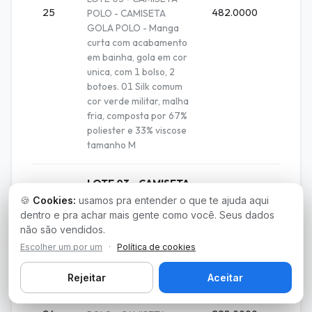
25
482.0000
Unida
POLO - CAMISETA
GOLA POLO - Manga
curta com acabamento
em bainha, gola em cor
unica, com 1 bolso, 2
botoes. 01 Silk comum
cor verde militar, malha
fria, composta por 67%
poliester e 33% viscose
tamanho M
LOTE 03 - CAMISETA
POLO - CAMISETA
🍪
Cookies:
usamos pra entender o que te ajuda aqui
dentro e pra achar mais gente como você. Seus dados
GOLA POLO -
não são vendidos.
Manga curta com
acabamento em
Escolher um por um
·
Política de cookies
bainha, gola em cor
Rejeitar
Aceitar
uni
LOTE 03 - CAMISETA