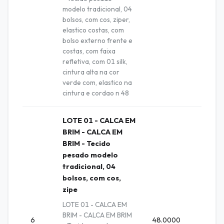
modelo tradicional, 04
bolsos, com cos, ziper,
elastico costas, com
bolso externo frente e
costas, com faixa
refletiva, com 01 silk,
cintura alta na cor
verde com, elastico na
cintura e cordao n 48
LOTE 01 - CALCA EM
BRIM - CALCA EM
BRIM - Tecido
pesado modelo
tradicional, 04
bolsos, com cos,
zipe
LOTE 01 - CALCA EM
BRIM - CALCA EM BRIM
6
48.0000
Unida