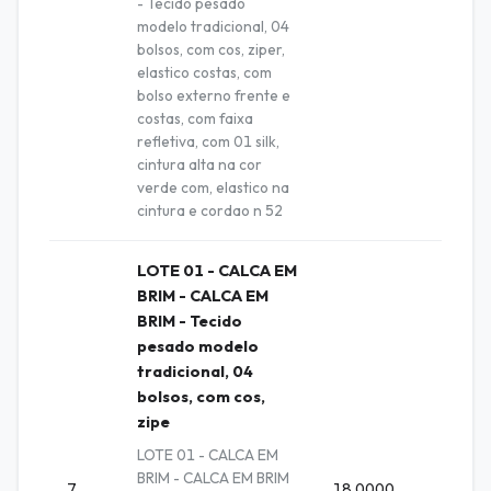
- Tecido pesado
modelo tradicional, 04
bolsos, com cos, ziper,
elastico costas, com
bolso externo frente e
costas, com faixa
refletiva, com 01 silk,
cintura alta na cor
verde com, elastico na
cintura e cordao n 52
LOTE 01 - CALCA EM
BRIM - CALCA EM
BRIM - Tecido
pesado modelo
tradicional, 04
bolsos, com cos,
zipe
LOTE 01 - CALCA EM
BRIM - CALCA EM BRIM
7
18.0000
Unida