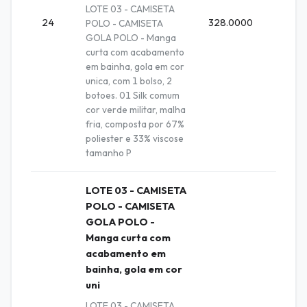
LOTE 03 - CAMISETA
24
328.0000
Unida
POLO - CAMISETA
GOLA POLO - Manga
curta com acabamento
em bainha, gola em cor
unica, com 1 bolso, 2
botoes. 01 Silk comum
cor verde militar, malha
fria, composta por 67%
poliester e 33% viscose
tamanho P
LOTE 03 - CAMISETA
POLO - CAMISETA
GOLA POLO -
Manga curta com
acabamento em
bainha, gola em cor
uni
LOTE 03 - CAMISETA