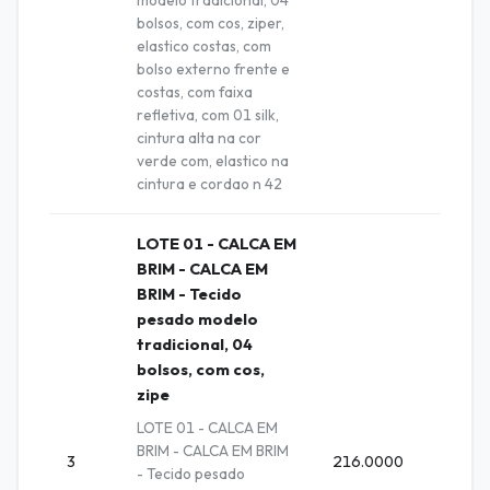
modelo tradicional, 04
bolsos, com cos, ziper,
elastico costas, com
bolso externo frente e
costas, com faixa
refletiva, com 01 silk,
cintura alta na cor
verde com, elastico na
cintura e cordao n 42
LOTE 01 - CALCA EM
BRIM - CALCA EM
BRIM - Tecido
pesado modelo
tradicional, 04
bolsos, com cos,
zipe
LOTE 01 - CALCA EM
BRIM - CALCA EM BRIM
3
216.0000
Unida
- Tecido pesado