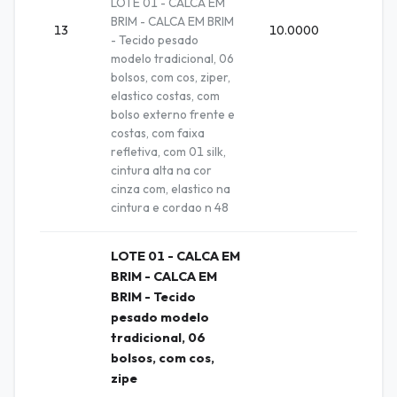
LOTE 01 - CALCA EM
BRIM - CALCA EM BRIM
13
10.0000
Unida
- Tecido pesado
modelo tradicional, 06
bolsos, com cos, ziper,
elastico costas, com
bolso externo frente e
costas, com faixa
refletiva, com 01 silk,
cintura alta na cor
cinza com, elastico na
cintura e cordao n 48
LOTE 01 - CALCA EM
BRIM - CALCA EM
BRIM - Tecido
pesado modelo
tradicional, 06
bolsos, com cos,
zipe