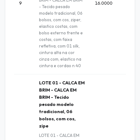
BRIM - CALCA EM BRIM
9
16.0000
Unida
- Tecido pesado
modelo tradicional, 06
bolsos, com cos, ziper,
elastico costas, com
bolso externo frente e
costas, com faixa
refletiva, com 01 silk,
cintura alta na cor
cinza com, elastico na
cintura e cordao n 40
LOTE 01 - CALCA EM
BRIM - CALCA EM
BRIM - Tecido
pesado modelo
tradicional, 06
bolsos, com cos,
zipe
LOTE 01 - CALCA EM