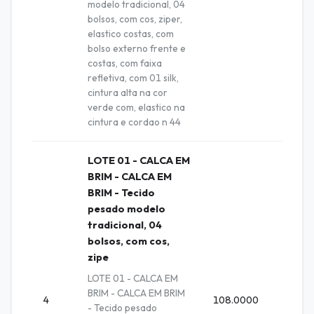
modelo tradicional, 04
bolsos, com cos, ziper,
elastico costas, com
bolso externo frente e
costas, com faixa
refletiva, com 01 silk,
cintura alta na cor
verde com, elastico na
cintura e cordao n 44
LOTE 01 - CALCA EM
BRIM - CALCA EM
BRIM - Tecido
pesado modelo
tradicional, 04
bolsos, com cos,
zipe
LOTE 01 - CALCA EM
BRIM - CALCA EM BRIM
4
108.0000
Unida
- Tecido pesado