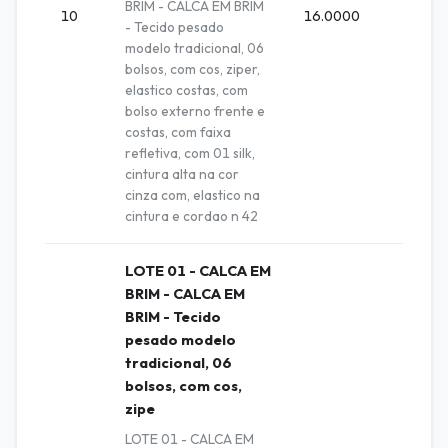
BRIM - CALCA EM BRIM
10
16.0000
Unida
- Tecido pesado
modelo tradicional, 06
bolsos, com cos, ziper,
elastico costas, com
bolso externo frente e
costas, com faixa
refletiva, com 01 silk,
cintura alta na cor
cinza com, elastico na
cintura e cordao n 42
LOTE 01 - CALCA EM
BRIM - CALCA EM
BRIM - Tecido
pesado modelo
tradicional, 06
bolsos, com cos,
zipe
LOTE 01 - CALCA EM