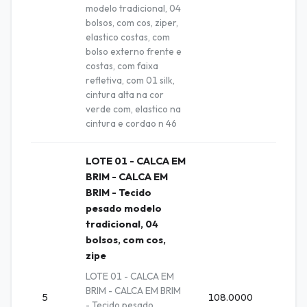
modelo tradicional, 04
bolsos, com cos, ziper,
elastico costas, com
bolso externo frente e
costas, com faixa
refletiva, com 01 silk,
cintura alta na cor
verde com, elastico na
cintura e cordao n 46
LOTE 01 - CALCA EM
BRIM - CALCA EM
BRIM - Tecido
pesado modelo
tradicional, 04
bolsos, com cos,
zipe
LOTE 01 - CALCA EM
BRIM - CALCA EM BRIM
5
108.0000
Unida
- Tecido pesado