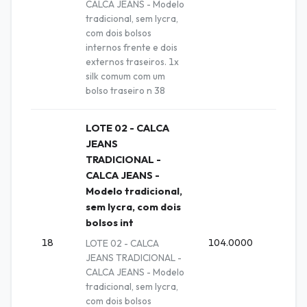
CALCA JEANS - Modelo
tradicional, sem lycra,
com dois bolsos
internos frente e dois
externos traseiros. 1x
silk comum com um
bolso traseiro n 38
LOTE 02 - CALCA
JEANS
TRADICIONAL -
CALCA JEANS -
Modelo tradicional,
sem lycra, com dois
bolsos int
18
104.0000
Unida
LOTE 02 - CALCA
JEANS TRADICIONAL -
CALCA JEANS - Modelo
tradicional, sem lycra,
com dois bolsos