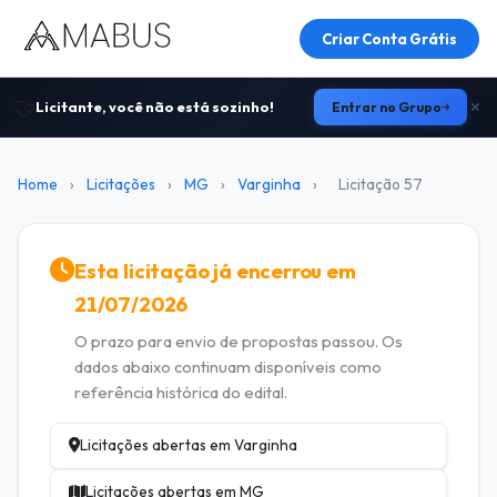
Criar Conta Grátis
🤝
Licitante, você não está sozinho!
Entrar no Grupo
Home
›
Licitações
›
MG
›
Varginha
›
Licitação 57
Esta licitação já encerrou em
21/07/2026
O prazo para envio de propostas passou. Os
dados abaixo continuam disponíveis como
referência histórica do edital.
Licitações abertas em Varginha
Licitações abertas em MG