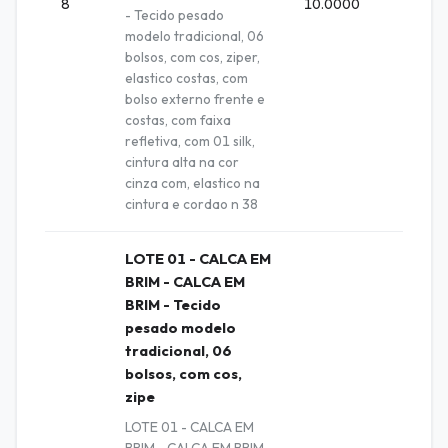
8
10.0000
Unida
- Tecido pesado
modelo tradicional, 06
bolsos, com cos, ziper,
elastico costas, com
bolso externo frente e
costas, com faixa
refletiva, com 01 silk,
cintura alta na cor
cinza com, elastico na
cintura e cordao n 38
LOTE 01 - CALCA EM
BRIM - CALCA EM
BRIM - Tecido
pesado modelo
tradicional, 06
bolsos, com cos,
zipe
LOTE 01 - CALCA EM