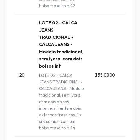
bolso traseiro n 42
LOTE 02 - CALCA
JEANS
TRADICIONAL -
CALCA JEANS -
Modelo tradicional,
sem lycra, com dois
bolsos int
20
153.0000
Unida
LOTE 02 - CALCA
JEANS TRADICIONAL -
CALCA JEANS - Modelo
tradicional, sem lycra,
com dois bolsos
internos frente e dois
externos traseiros. 1x
silk comum com um
bolso traseiro n 44