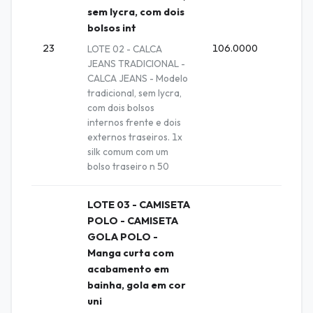
sem lycra, com dois
bolsos int
23
106.0000
Unida
LOTE 02 - CALCA
JEANS TRADICIONAL -
CALCA JEANS - Modelo
tradicional, sem lycra,
com dois bolsos
internos frente e dois
externos traseiros. 1x
silk comum com um
bolso traseiro n 50
LOTE 03 - CAMISETA
POLO - CAMISETA
GOLA POLO -
Manga curta com
acabamento em
bainha, gola em cor
uni