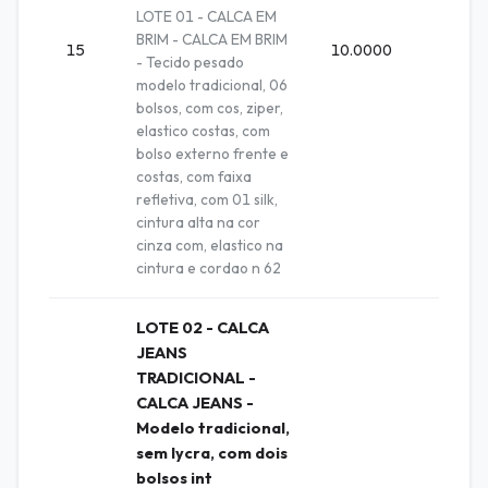
LOTE 01 - CALCA EM
BRIM - CALCA EM BRIM
15
10.0000
Unida
- Tecido pesado
modelo tradicional, 06
bolsos, com cos, ziper,
elastico costas, com
bolso externo frente e
costas, com faixa
refletiva, com 01 silk,
cintura alta na cor
cinza com, elastico na
cintura e cordao n 62
LOTE 02 - CALCA
JEANS
TRADICIONAL -
CALCA JEANS -
Modelo tradicional,
sem lycra, com dois
bolsos int