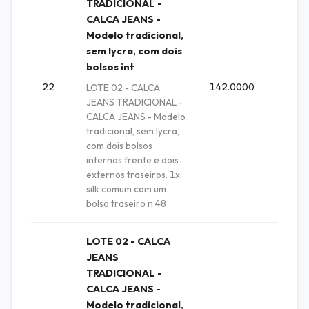
TRADICIONAL -
CALCA JEANS -
Modelo tradicional,
sem lycra, com dois
bolsos int
22
142.0000
Unida
LOTE 02 - CALCA
JEANS TRADICIONAL -
CALCA JEANS - Modelo
tradicional, sem lycra,
com dois bolsos
internos frente e dois
externos traseiros. 1x
silk comum com um
bolso traseiro n 48
LOTE 02 - CALCA
JEANS
TRADICIONAL -
CALCA JEANS -
Modelo tradicional,