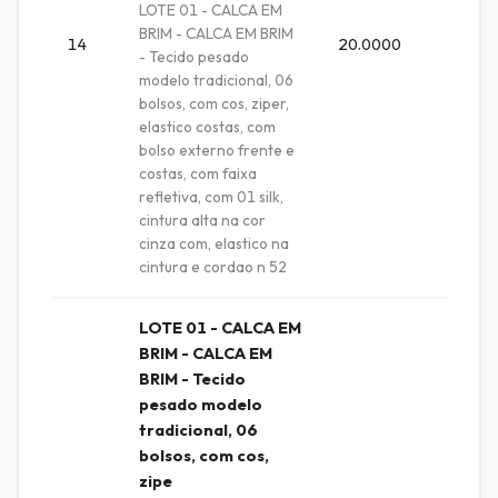
LOTE 01 - CALCA EM
BRIM - CALCA EM BRIM
14
20.0000
Unida
- Tecido pesado
modelo tradicional, 06
bolsos, com cos, ziper,
elastico costas, com
bolso externo frente e
costas, com faixa
refletiva, com 01 silk,
cintura alta na cor
cinza com, elastico na
cintura e cordao n 52
LOTE 01 - CALCA EM
BRIM - CALCA EM
BRIM - Tecido
pesado modelo
tradicional, 06
bolsos, com cos,
zipe