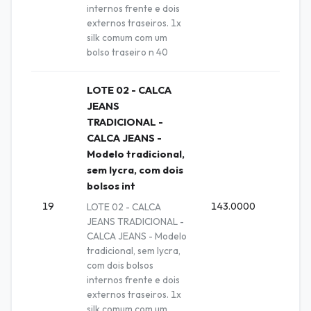
internos frente e dois
externos traseiros. 1x
silk comum com um
bolso traseiro n 40
LOTE 02 - CALCA
JEANS
TRADICIONAL -
CALCA JEANS -
Modelo tradicional,
sem lycra, com dois
bolsos int
19
143.0000
Unida
LOTE 02 - CALCA
JEANS TRADICIONAL -
CALCA JEANS - Modelo
tradicional, sem lycra,
com dois bolsos
internos frente e dois
externos traseiros. 1x
silk comum com um