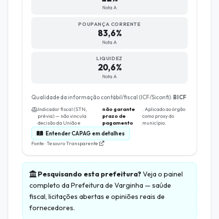
Nota A
POUPANÇA CORRENTE
83,6%
Nota A
LIQUIDEZ
20,6%
Nota A
Qualidade da informação contábil/fiscal (ICF/Siconfi):
BICF
Indicador fiscal (STN,
não garante
. Aplicado ao órgão
prévia) — não vincula
prazo de
como proxy do
decisão da União e
pagamento
município.
Entender CAPAG em detalhes
Fonte: Tesouro Transparente
Pesquisando esta prefeitura?
Veja o painel
completo da
Prefeitura de Varginha
— saúde
fiscal, licitações abertas e opiniões reais de
fornecedores.