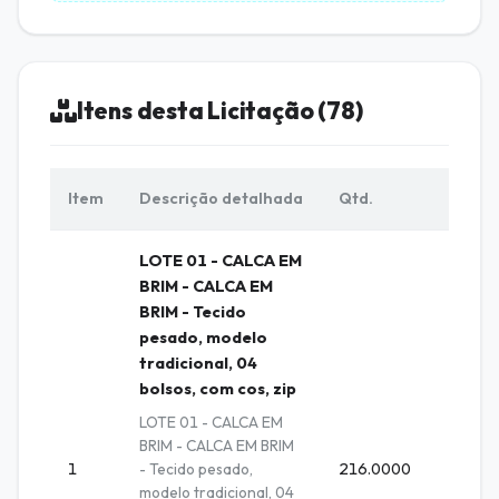
Itens desta Licitação (78)
Item
Descrição detalhada
Qtd.
Unid.
LOTE 01 - CALCA EM
BRIM - CALCA EM
BRIM - Tecido
pesado, modelo
tradicional, 04
bolsos, com cos, zip
LOTE 01 - CALCA EM
BRIM - CALCA EM BRIM
1
- Tecido pesado,
216.0000
Unida
modelo tradicional, 04