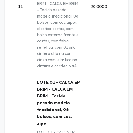
BRIM - CALCA EM BRIM
11
20.0000
Unida
- Tecido pesado
modelo tradicional, 06
bolsos, com cos, ziper,
elastico costas, com
bolso externo frente e
costas, com faixa
refletiva, com 01 silk,
cintura alta na cor
cinza com, elastico na
cintura e cordao n 44
LOTE 01 - CALCA EM
BRIM - CALCA EM
BRIM - Tecido
pesado modelo
tradicional, 06
bolsos, com cos,
zipe
LOTE 01 - CALCA EM