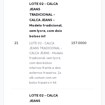
LOTE 02 - CALCA
JEANS
TRADICIONAL -
CALCA JEANS -
Modelo tradicional,
sem lycra, com dois
bolsos int
21
157.0000
Unida
LOTE 02 - CALCA
JEANS TRADICIONAL -
CALCA JEANS - Modelo
tradicional, sem lycra,
com dois bolsos
internos frente e dois
externos traseiros. 1x
silk comum com um
bolso traseiro n 46
LOTE 02 - CALCA
JEANS