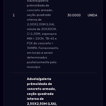
Aduela/galeria
prémoldada de
concreto armado,
seção quadrada
1
30.0000
UNIDADE
interna de
2,00X2,00M (LXA),
mísula de 20X20CM,
C=1,00M, espessura
MIN = 15CM, TB-45 e
FCK do concreto =
30MPA. Fornecimento
em locais a serem
determinados
posteriormente pelo
município
Aduela/galeria
prémoldada de
concreto armado,
seção quadrada
interna de
2,50X2,50M (LXA),