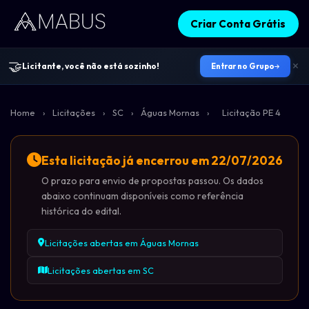
Criar Conta Grátis
🤝
Licitante, você não está sozinho!
Entrar no Grupo
Home
›
Licitações
›
SC
›
Águas Mornas
›
Licitação PE 4
Esta licitação já encerrou em 22/07/2026
O prazo para envio de propostas passou. Os dados
abaixo continuam disponíveis como referência
histórica do edital.
Licitações abertas em Águas Mornas
Licitações abertas em SC