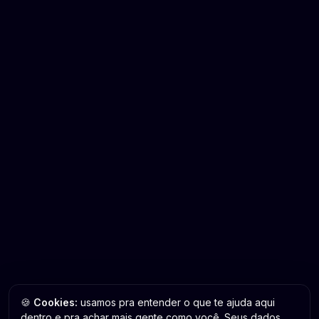
🍪
Cookies:
usamos pra entender o que te ajuda aqui
dentro e pra achar mais gente como você. Seus dados