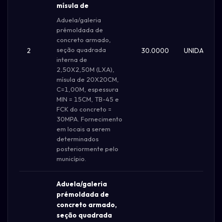
mísula de
Aduela/galeria
prémoldada de
concreto armado,
seção quadrada
2
30.0000
UNIDADE
interna de
2,50X2,50M (LXA),
mísula de 20X20CM,
C=1,00M, espessura
MIN = 15CM, TB-45 e
FCK do concreto =
30MPA. Fornecimento
em locais a serem
determinados
posteriormente pelo
município.
Aduela/galeria
prémoldada de
concreto armado,
seção quadrada