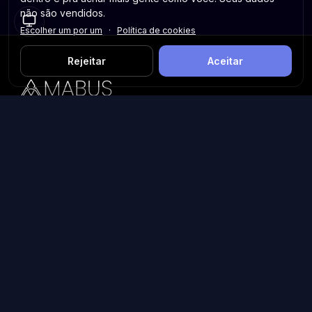
não são vendidos.
Escolher um por um
·
Política de cookies
Rejeitar
Aceitar
Plataforma inteligente de prospecção e análise de vendas
públicas. Encontre as melhores oportunidades.
Licitações por Estado
Licitações em São Paulo
Licitações em Minas Gerais
Licitações no Rio de Janeiro