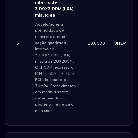
interna de
3,00X3,00M (LXA),
mísula de
Aduela/galeria
prémoldada de
concreto armado,
seção quadrada
3
10.0000
UNIDADE
interna de
3,00X3,00M (LXA),
mísula de 20X20CM,
C=1,00M, espessura
MIN = 15CM, TB-45 e
FCK do concreto =
30MPA. Fornecimento
em locais a serem
determinados
posteriormente pelo
município.