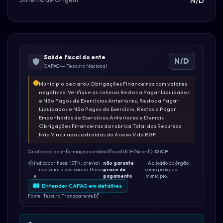
N/D
Saúde fiscal do ente
N/D
CAPAG — Tesouro Nacional
Município declarou Obrigações Financeiras com valores
negativos. Verifique as colunas Restos a Pagar Liquidados
e Não Pagos de Exercícios Anteriores, Restos a Pagar
Liquidados e Não Pagos do Exercício, Restos a Pagar
Empenhados de Exercícios Anteriores e Demais
Obrigações Financeiras da rubrica Total dos Recursos
Não Vinculados extraídas do Anexo V do RGF.
Qualidade da informação contábil/fiscal (ICF/Siconfi):
DICF
Indicador fiscal (STN, prévia)
não garante
. Aplicado ao órgão
— não vincula decisão da União
prazo de
como proxy do
e
pagamento
município.
Entender CAPAG em detalhes
Fonte: Tesouro Transparente