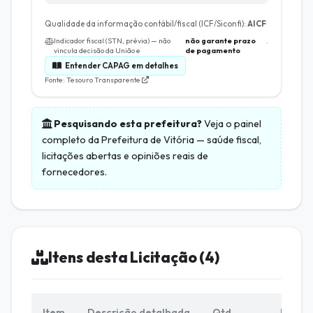
Qualidade da informação contábil/fiscal (ICF/Siconfi):
AICF
Indicador fiscal (STN, prévia) — não
não garante prazo
.
vincula decisão da União e
de pagamento
Entender CAPAG em detalhes
Fonte: Tesouro Transparente
Pesquisando esta prefeitura?
Veja o painel
completo da
Prefeitura de Vitória
— saúde fiscal,
licitações abertas e opiniões reais de
fornecedores.
Itens desta Licitação (4)
Item
Descrição detalhada
Qtd.
Unid.