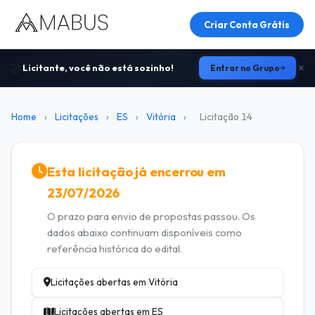
Criar Conta Grátis
🤝
Licitante, você não está sozinho!
Entrar no Grupo
Home
›
Licitações
›
ES
›
Vitória
›
Licitação 14
Esta licitação já encerrou em
23/07/2026
O prazo para envio de propostas passou. Os
dados abaixo continuam disponíveis como
referência histórica do edital.
Licitações abertas em Vitória
Licitações abertas em ES