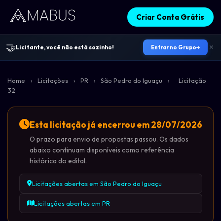
Criar Conta Grátis
🤝
Licitante, você não está sozinho!
Entrar no Grupo
Home
›
Licitações
›
PR
›
São Pedro do Iguaçu
›
Licitação
32
Esta licitação já encerrou em 28/07/2026
O prazo para envio de propostas passou. Os dados
abaixo continuam disponíveis como referência
histórica do edital.
Licitações abertas em São Pedro do Iguaçu
Licitações abertas em PR