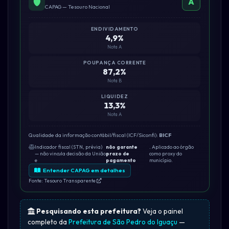
A
CAPAG — Tesouro Nacional
ENDIVIDAMENTO
4,9%
Nota A
POUPANÇA CORRENTE
87,2%
Nota B
LIQUIDEZ
13,3%
Nota A
Qualidade da informação contábil/fiscal (ICF/Siconfi):
BICF
Indicador fiscal (STN, prévia)
não garante
. Aplicado ao órgão
— não vincula decisão da União
prazo de
como proxy do
e
pagamento
município.
Entender CAPAG em detalhes
Fonte: Tesouro Transparente
Pesquisando esta prefeitura?
Veja o painel
completo da
Prefeitura de São Pedro do Iguaçu
—