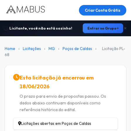
Criar Conta Grátis
🤝
Licitante, você não está sozinho!
Entrar no Grupo
Home
›
Licitações
›
MG
›
Poços de Caldas
›
Licitação PL-
68
Esta licitação já encerrou em
18/06/2026
O prazo para envio de propostas passou. Os
dados abaixo continuam disponíveis como
referência histórica do edital.
Licitações abertas em Poços de Caldas