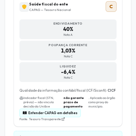
Saúde fiscal do ente
C
CAPAG — Tesouro Nacional
ENDIVIDAMENTO
40%
Nota A
POUPANÇA CORRENTE
1,03%
Nota C
LIQUIDEZ
-6,4%
Nota C
Qualidade da informação contábil/fiscal (ICF/Siconfi):
CICF
Indicador fiscal (STN,
não garante
. Aplicado ao órgão
prévia) — não vincula
prazo de
como proxy do
decisão da União e
pagamento
município.
Entender CAPAG em detalhes
Fonte: Tesouro Transparente