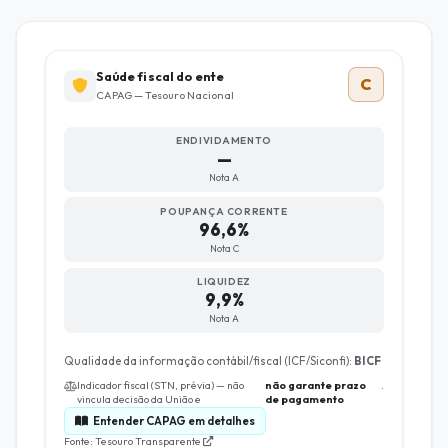
Saúde fiscal do ente
C
CAPAG — Tesouro Nacional
ENDIVIDAMENTO
—
Nota A
POUPANÇA CORRENTE
96,6%
Nota C
LIQUIDEZ
9,9%
Nota A
Qualidade da informação contábil/fiscal (ICF/Siconfi):
BICF
Indicador fiscal (STN, prévia) — não
não garante prazo
.
vincula decisão da União e
de pagamento
Entender CAPAG em detalhes
Fonte: Tesouro Transparente