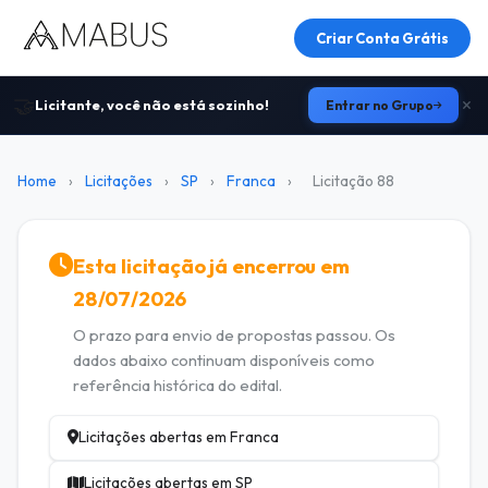
Criar Conta Grátis
🤝
Licitante, você não está sozinho!
Entrar no Grupo
Home
›
Licitações
›
SP
›
Franca
›
Licitação 88
Esta licitação já encerrou em
28/07/2026
O prazo para envio de propostas passou. Os
dados abaixo continuam disponíveis como
referência histórica do edital.
Licitações abertas em Franca
Licitações abertas em SP