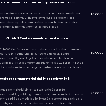
s confeccionadas em borracha pressurizada com
eccionadas em borracha pressurizada com revestimento em
10.0000
de para uso esportivo. Diâmetro entre 6,35 e 6,65cm. Peso
elocidade adequadas para prática de beach tênis. Indicadas
atender às normas vigentes da modalidade.
LIURETANO Confeccionada em material de
ANO Confeccionada em material de puliuretano, laminado
50.0000
costurada, termofundida ou tecnologia equivalente.
so entre 410 g e 450 g. Câmara interna em butílica ou
lubrificado . Pressão recomendada entre 8 e 12 libras. Indicada
. Em conformidade com regulamentos oficiais da modalidade.
cionada em material sintético resistente à
a em material sintético resistente à abrasão.
20.0000
so entre 400 g e 440 g. Câmara de ar em borracha butílica ou
onforme padrão da modalidade. Pressão recomendada entre 6 e
ompetição. Em conformidade com as normas oficiais da