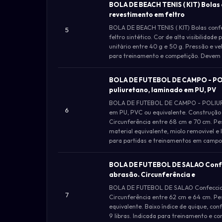
BOLA DE BEACH TENIS ( KIT) Bola
revestimento em feltro
BOLA DE BEACH TENIS ( KIT) Bolas conf
5
feltro sintético. Cor de alta visibilida
unitário entre 40 g e 50 g. Pressão e v
para treinamento e competição. Devem 
BOLA DE FUTEBOL DE CAMPO - PO
puliuretano, laminado em PU, PV
BOLA DE FUTEBOL DE CAMPO - POLIURET
6
em PU, PVC ou equivalente. Construção 
Circunferência entre 68 cm e 70 cm. Pe
material equivalente, miolo removivel e 
para partidas e treinamentos em campo
BOLA DE FUTEBOL DE SALAO Confec
abrasão. Circunferência e
BOLA DE FUTEBOL DE SALAO Confeccionad
7
Circunferência entre 62 cm e 64 cm. Pe
equivalente. Baixo índice de quique, c
9 libras. Indicada para treinamento e c