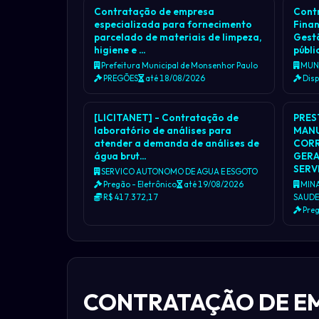
Contratação de empresa
Cont
especializada para fornecimento
Fina
parcelado de materiais de limpeza,
Gest
higiene e …
públi
Prefeitura Municipal de Monsenhor Paulo
MUNI
PREGÕES
até 18/08/2026
Dis
[LICITANET] - Contratação de
PRES
laboratório de análises para
MANU
atender a demanda de análises de
CORR
água brut…
GERA
SERV
SERVICO AUTONOMO DE AGUA E ESGOTO
Pregão - Eletrônico
até 19/08/2026
MINA
R$ 417.372,17
SAUDE
Preg
CONTRATAÇÃO DE EM