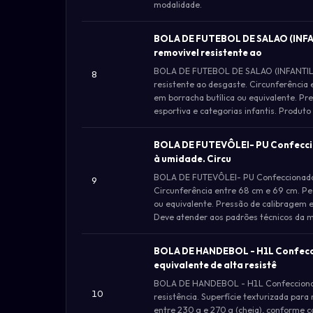
modalidade.
BOLA DE FUTEBOL DE SALAO (INFA
removivel resistente ao
BOLA DE FUTEBOL DE SALAO (INFANTIL) 
8
resistente ao desgaste. Circunferência
em borracha butílica ou equivalente. Pre
esportiva e categorias infantis. Produ
BOLA DE FUTEVÔLEI- PU Confeccion
à umidade. Circu
BOLA DE FUTEVÔLEI- PU Confeccionada e
9
Circunferência entre 68 cm e 69 cm. Pe
ou equivalente. Pressão de calibragem en
Deve atender aos padrões técnicos da m
BOLA DE HANDEBOL - H1L Confecci
equivalente de alta resistê
BOLA DE HANDEBOL - H1L Confeccionada 
10
resistência. Superfície texturizada par
entre 230 g e 270 g (cheia), conforme c