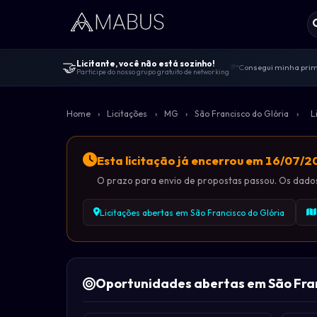
🤝
Licitante, você não está sozinho!
"Consegui minha prime
💬
Participe do nosso grupo gratuito de networking
Centenas de licitante
🤝
"Melhor comunidade de 
🚀
Home
›
Licitações
›
MG
›
São Francisco do Glória
›
L
100% gratuito — sem v
🔓
Dicas de editais, viv
📋
Esta licitação já encerrou em 16/07/
O prazo para envio de propostas passou. Os dados 
Licitações abertas em São Francisco do Glória
Oportunidades abertas em São Fra