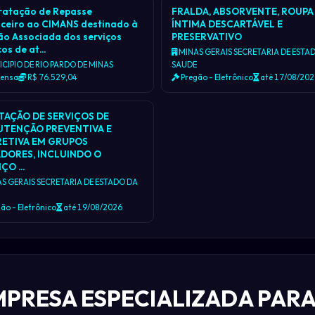
ratação de Repasse
FRALDA, ABSORVENTE, ROUPA
nceiro ao CIMANS destinado à
ÍNTIMA DESCARTÁVEL E
ão Associada dos serviços
PRESERVATIVO
cos de at…
MINAS GERAIS SECRETARIA DE ESTA
CIPIO DE RIO PARDO DE MINAS
SAUDE
pensa
R$ 76.529,04
Pregão - Eletrônico
até 17/08/20
TAÇÃO DE SERVIÇOS DE
TENÇÃO PREVENTIVA E
ETIVA EM GRUPOS
DORES, INCLUINDO O
IÇO …
S GERAIS SECRETARIA DE ESTADO DA
ão - Eletrônico
até 19/08/2026
PRESA ESPECIALIZADA PAR