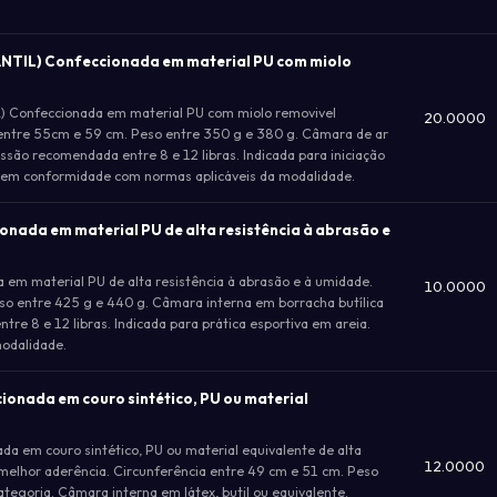
NTIL) Confeccionada em material PU com miolo
Confeccionada em material PU com miolo removivel
20.0000
 entre 55cm e 59 cm. Peso entre 350 g e 380 g. Câmara de ar
ssão recomendada entre 8 e 12 libras. Indicada para iniciação
to em conformidade com normas aplicáveis da modalidade.
ada em material PU de alta resistência à abrasão e
m material PU de alta resistência à abrasão e à umidade.
10.0000
so entre 425 g e 440 g. Câmara interna em borracha butílica
tre 8 e 12 libras. Indicada para prática esportiva em areia.
odalidade.
onada em couro sintético, PU ou material
em couro sintético, PU ou material equivalente de alta
12.0000
a melhor aderência. Circunferência entre 49 cm e 51 cm. Peso
ategoria. Câmara interna em látex, butil ou equivalente.