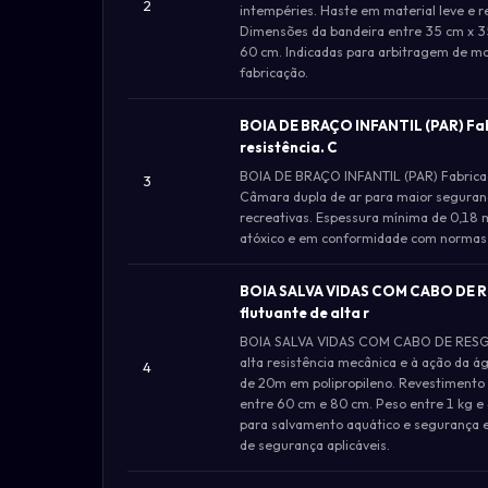
2
intempéries. Haste em material leve e re
Dimensões da bandeira entre 35 cm x 3
60 cm. Indicadas para arbitragem de mod
fabricação.
BOIA DE BRAÇO INFANTIL (PAR) Fabr
resistência. C
BOIA DE BRAÇO INFANTIL (PAR) Fabricada 
3
Câmara dupla de ar para maior segurança
recreativas. Espessura mínima de 0,18
atóxico e em conformidade com normas 
BOIA SALVA VIDAS COM CABO DE RE
flutuante de alta r
BOIA SALVA VIDAS COM CABO DE RESGATE 
alta resistência mecânica e à ação da á
4
de 20m em polipropileno. Revestimento 
entre 60 cm e 80 cm. Peso entre 1 kg e
para salvamento aquático e segurança e
de segurança aplicáveis.