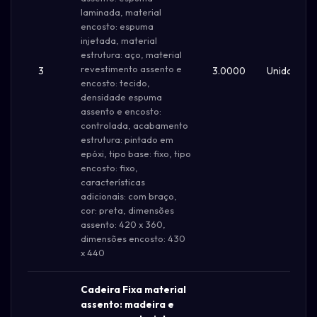
laminada, material
encosto: espuma
injetada, material
estrutura: aço, material
revestimento assento e
3
3.0000
Unidade
encosto: tecido,
densidade espuma
assento e encosto:
controlada, acabamento
estrutura: pintado em
epóxi, tipo base: fixo, tipo
encosto: fixo,
características
adicionais: com braço,
cor: preta, dimensões
assento: 420 x 360,
dimensões encosto: 430
x 440
Cadeira Fixa material
assento: madeira e