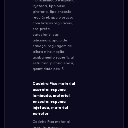
multilaminado e espuma
injetada, tipo base:
giratória, tipo encosto:
regulável, apoio braço:
com braços reguláveis,
cor: preta,
características
adicionais: apoio de
cabeça, regulagem de
altura e inclinação,
acabamento superficial
estrutura: pintura epóxi,
quantidade pés: 5
Cadeira Fixa material
assento: espuma
laminada, material
encosto: espuma
injetada, material
estrutur
Cadeira Fixa material
assento: espuma