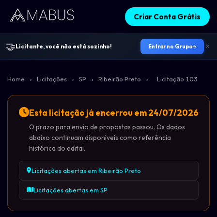
Criar Conta Grátis
🤝
Licitante, você não está sozinho!
Entrar no Grupo
Home
›
Licitações
›
SP
›
Ribeirão Preto
›
Licitação 103
Esta licitação já encerrou em 24/07/2026
O prazo para envio de propostas passou. Os dados
abaixo continuam disponíveis como referência
histórica do edital.
Licitações abertas em Ribeirão Preto
Licitações abertas em SP