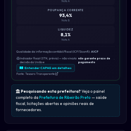
Nota A
POUPANÇA CORRENTE
93,4%
Nota B
LIQUIDEZ
8,1%
Nota A
Qualidade da informação contábil/fiscal (ICF/Siconfi):
AICF
Indicador fiscal (STN, prévia) — não vincula
não garante prazo de
.
decisão da União e
pagamento
Entender CAPAG em detalhes
Fonte: Tesouro Transparente
Pesquisando esta prefeitura?
Veja o painel
completo da
Prefeitura de Ribeirão Preto
— saúde
fiscal, licitações abertas e opiniões reais de
fornecedores.