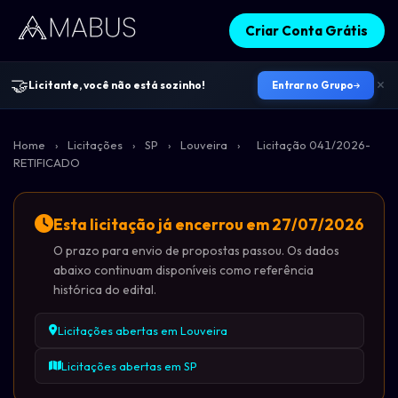
Criar Conta Grátis
🤝
Licitante, você não está sozinho!
Entrar no Grupo
Home
›
Licitações
›
SP
›
Louveira
›
Licitação 041/2026-
RETIFICADO
Esta licitação já encerrou em 27/07/2026
O prazo para envio de propostas passou. Os dados
abaixo continuam disponíveis como referência
histórica do edital.
Licitações abertas em Louveira
Licitações abertas em SP