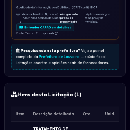
Qualidade da informação contábil/fiscal (ICF/Siconfi):
BICF
Indicador fiscal (STN, prévia)
não garante
. Aplicado ao órgão
— não vincula decisão da União
prazo de
como proxy do
e
pagamento
município.
Entender CAPAG em detalhes
Fonte: Tesouro Transparente
Pesquisando esta prefeitura?
Veja o painel
completo da
Prefeitura de Louveira
— saúde fiscal,
licitações abertas e opiniões reais de fornecedores.
Itens desta Licitação (1)
Item
Descrição detalhada
Qtd.
Unid.
TRATAMENTO DE