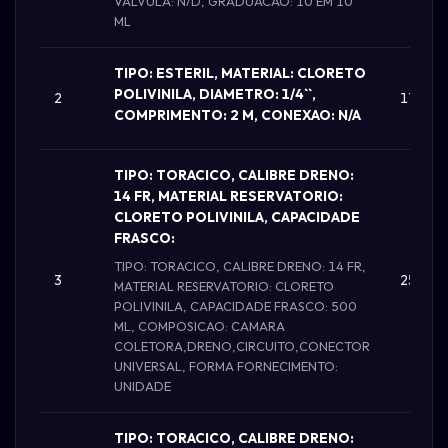
VALVULA: N/D, GRADUACAO: 10 EM 10
ML
TIPO: ESTERIL, MATERIAL: CLORETO
POLIVINILA, DIAMETRO: 1/4``,
2
17000
COMPRIMENTO: 2 M, CONEXAO: N/A
TIPO: TORACICO, CALIBRE DRENO:
14 FR, MATERIAL RESERVATORIO:
CLORETO POLIVINILA, CAPACIDADE
FRASCO:
TIPO: TORACICO, CALIBRE DRENO: 14 FR,
3
25.000
MATERIAL RESERVATORIO: CLORETO
POLIVINILA, CAPACIDADE FRASCO: 500
ML, COMPOSICAO: CAMARA
COLETORA,DRENO,CIRCUITO,CONECTOR
UNIVERSAL, FORMA FORNECIMENTO:
UNIDADE
TIPO: TORACICO, CALIBRE DRENO: