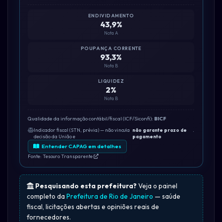
ENDIVIDAMENTO
43,9%
Nota A
POUPANÇA CORRENTE
93,3%
Nota B
LIQUIDEZ
2%
Nota B
Qualidade da informação contábil/fiscal (ICF/Siconfi):
BICF
Indicador fiscal (STN, prévia) — não vincula
não garante prazo de
.
decisão da União e
pagamento
Entender CAPAG em detalhes
Fonte: Tesouro Transparente
Pesquisando esta prefeitura?
Veja o painel
completo da
Prefeitura de Rio de Janeiro
— saúde
fiscal, licitações abertas e opiniões reais de
fornecedores.