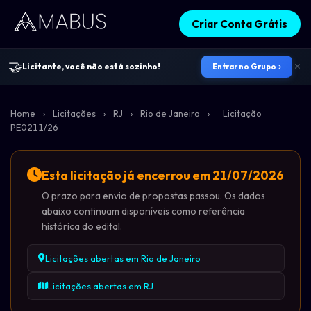
Criar Conta Grátis
🤝
Licitante, você não está sozinho!
Entrar no Grupo
Home
›
Licitações
›
RJ
›
Rio de Janeiro
›
Licitação
PE0211/26
Esta licitação já encerrou em 21/07/2026
O prazo para envio de propostas passou. Os dados
abaixo continuam disponíveis como referência
histórica do edital.
Licitações abertas em Rio de Janeiro
Licitações abertas em RJ